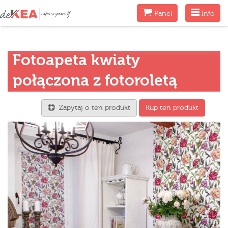
Menu
Menu
Panel
Info
Fotoapeta kwiaty
połączona z fotoroletą
Zapytaj o ten produkt
Kup ten produkt