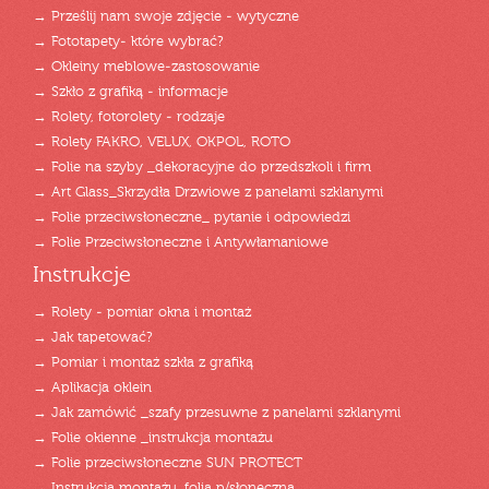
→ Prześlij nam swoje zdjęcie - wytyczne
→ Fototapety- które wybrać?
→ Okleiny meblowe-zastosowanie
→ Szkło z grafiką - informacje
→ Rolety, fotorolety - rodzaje
→ Rolety FAKRO, VELUX, OKPOL, ROTO
→ Folie na szyby _dekoracyjne do przedszkoli i firm
→ Art Glass_Skrzydła Drzwiowe z panelami szklanymi
→ Folie przeciwsłoneczne_ pytanie i odpowiedzi
→ Folie Przeciwsłoneczne i Antywłamaniowe
Instrukcje
→ Rolety - pomiar okna i montaż
→ Jak tapetować?
→ Pomiar i montaż szkła z grafiką
→ Aplikacja oklein
→ Jak zamówić _szafy przesuwne z panelami szklanymi
→ Folie okienne _instrukcja montażu
→ Folie przeciwsłoneczne SUN PROTECT
→ Instrukcja montażu_folia p/słoneczna