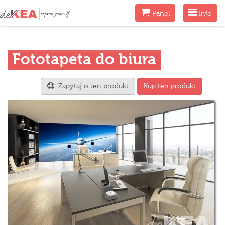
Menu
Menu
Panel
Info
Fototapeta do biura
Zapytaj o ten produkt
Kup ten produkt