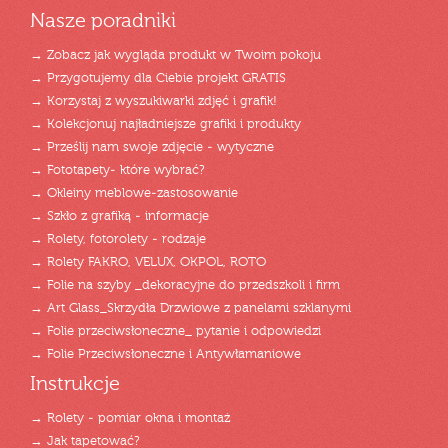
Nasze poradniki
→ Zobacz jak wygląda produkt w Twoim pokoju
→ Przygotujemy dla Ciebie projekt GRATIS
→ Korzystaj z wyszukiwarki zdjęć i grafik!
→ Kolekcjonuj najładniejsze grafiki i produkty
→ Prześlij nam swoje zdjęcie - wytyczne
→ Fototapety- które wybrać?
→ Okleiny meblowe-zastosowanie
→ Szkło z grafiką - informacje
→ Rolety, fotorolety - rodzaje
→ Rolety FAKRO, VELUX, OKPOL, ROTO
→ Folie na szyby _dekoracyjne do przedszkoli i firm
→ Art Glass_Skrzydła Drzwiowe z panelami szklanymi
→ Folie przeciwsłoneczne_ pytanie i odpowiedzi
→ Folie Przeciwsłoneczne i Antywłamaniowe
Instrukcje
→ Rolety - pomiar okna i montaż
→ Jak tapetować?