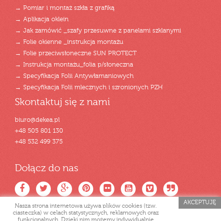
→ Pomiar i montaż szkła z grafiką
→ Aplikacja oklein
→ Jak zamówić _szafy przesuwne z panelami szklanymi
→ Folie okienne _instrukcja montażu
→ Folie przeciwsłoneczne SUN PROTECT
→ Instrukcja montażu_folia p/słoneczna
→ Specyfikacja Folii Antywłamaniowych
→ Specyfikacja Folii mlecznych i szronionych PZH
Skontaktuj się z nami
biuro@dekea.pl
+48 505 801 130
+48 532 499 375
Dołącz do nas
AKCEPTUJĘ
Nasza strona internetowa używa plików cookies (tzw.
ciasteczka) w celach statystycznych, reklamowych oraz
funkcjonalnych. Dzięki nim możemy indywidualnie