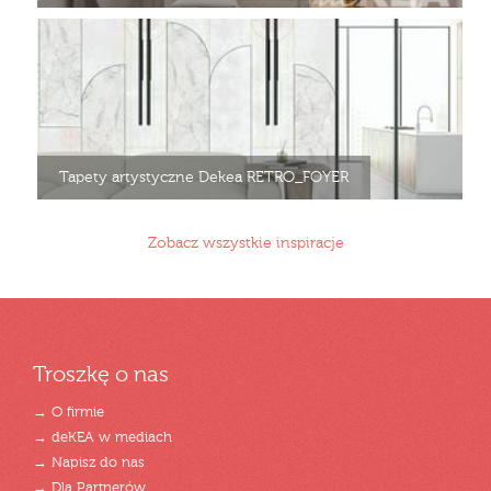
Tapety artystyczne Dekea RETRO_FOYER
Zobacz wszystkie inspiracje
Troszkę o nas
→ O firmie
→ deKEA w mediach
→ Napisz do nas
→ Dla Partnerów