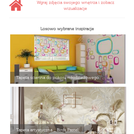
Wgraj zdjęcia swojego wnętrza i zobacz
wizualizacje
Losowo wybrane inspiracje
Tapeta ścienna do pokoju młodzieżowego
Tapeta artystyczna _ Birds Pastel