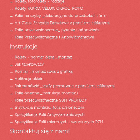
→ Rolety, fotorolety - rodzaje
→ Rolety FAKRO, VELUX, OKPOL, ROTO
→ Folie na szyby _dekoracyjne do przedszkoli i firm
→ Art Glass_Skrzydła Drzwiowe z panelami szklanymi
→ Folie przeciwsłoneczne_ pytanie i odpowiedzi
→ Folie Przeciwsłoneczne i Antywłamaniowe
Instrukcje
→ Rolety - pomiar okna i montaż
→ Jak tapetować?
→ Pomiar i montaż szkła z grafiką
→ Aplikacja oklein
→ Jak zamówić _szafy przesuwne z panelami szklanymi
→ Folie okienne _instrukcja montażu
→ Folie przeciwsłoneczne SUN PROTECT
→ Instrukcja montażu_folia p/słoneczna
→ Specyfikacja Folii Antywłamaniowych
→ Specyfikacja Folii mlecznych i szronionych PZH
Skontaktuj się z nami