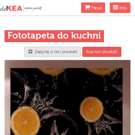
Menu
Menu
Panel
Info
Fototapeta do kuchni
Zapytaj o ten produkt
Kup ten produkt