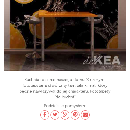
Kuchnia to serce naszego domu. Z naszymi
fototapetami stwórzmy tam taki klimat, który
będzie nawiązywał do jej charakteru. Fototapety
"do kuchni"
Podziel się pomysłem: