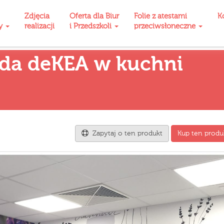
Zdjęcia
Oferta dla Biur
Folie z atestami
K
ty
realizacji
i Przedszkoli
przeciwsłoneczne
nda deKEA w kuchni
Zapytaj o ten produkt
Kup ten produ