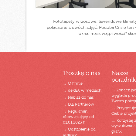
Fototapety wrzosowe, lawendowe klimaty.
połączone z dwóch zdjęć. Podoba Ci się ten
okna, masz wątpliwości? sko
Troszkę o nas
Nasze
poradnik
→ O firmie
→ Zobacz jak
→ deKEA w mediach
wygląda pro
→ Napisz do nas
Twoim pokoj
→ Dla Partnerów
→ Przygotuj
→ Regulamin
Ciebie projek
obowiązujący od
→ Korzystaj z
01.01.2023 r.
wyszukiwarki 
→ Odstąpienie od
grafik!
umowy