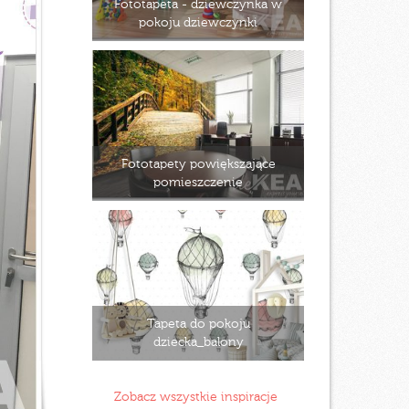
Fototapeta - dziewczynka w
pokoju dziewczynki
Fototapety powiększające
pomieszczenie
Tapeta do pokoju
dziecka_balony
Zobacz wszystkie inspiracje