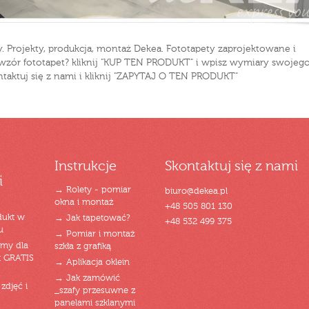
 Projekty, produkcja, montaż Dekea. Fototapety zaprojektowane i
 wzór fototapet? kliknij "KUP TEN PRODUKT" i wpisz wymiary swojeg
ntaktuj się z nami i kliknij "ZAPYTAJ O TEN PRODUKT"
Instrukcje
Skontaktuj się z nami
i
→ Rolety - pomiar
biuro@dekea.pl
okna i montaż
+48 505 801 130
dukt w
→ Jak tapetować?
+48 532 499 375
u
→ Pomiar i montaż
emy dla
szkła z grafiką
t GRATIS
→ Aplikacja oklein
→ Jak zamówić
zdjęć i
_szafy przesuwne z
panelami szklanymi