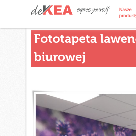
Nasze
produk
Fototapeta lawe
biurowej