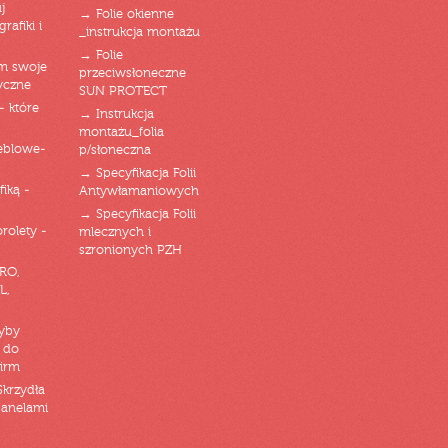
j
→ Folie okienne
rafiki i
_instrukcja montażu
→ Folie
am swoje
przeciwsłoneczne
yczne
SUN PROTECT
- które
→ Instrukcja
montażu_folia
eblowe-
p/słoneczna
→ Specyfikacja Folii
fiką -
Antywłamaniowych
→ Specyfikacja Folii
orolety -
mlecznych i
szronionych PZH
RO,
L,
zyby
 do
firm
Skrzydła
panelami