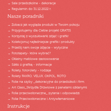
→ Sale przedszkolne - dekoracje
→ Regulamin do 31.12.2022 r.
Nasze poradniki
→ Zobacz jak wygląda produkt w Twoim pokoju
→ Przygotujemy dla Ciebie projekt GRATIS
→ Korzystaj z wyszukiwarki zdjęć i grafik!
→ Kolekcjonuj najładniejsze grafiki i produkty
→ Prześlij nam swoje zdjęcie - wytyczne
→ Fototapety- które wybrać?
→ Okleiny meblowe-zastosowanie
→ Szkło z grafiką - informacje
→ Rolety, fotorolety - rodzaje
→ Rolety FAKRO, VELUX, OKPOL, ROTO
→ Folie na szyby _dekoracyjne do przedszkoli i firm
→ Art Glass_Skrzydła Drzwiowe z panelami szklanymi
→ Folie przeciwsłoneczne_ pytanie i odpowiedzi
→ Folie Przeciwsłoneczne i Antywłamaniowe
Instrukcje