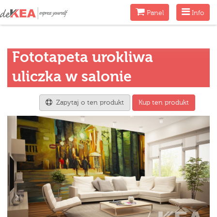
Menu
Menu
Panel
Info
Fototapeta urokliwa
uliczka w salonie
Zapytaj o ten produkt
Kup ten produkt