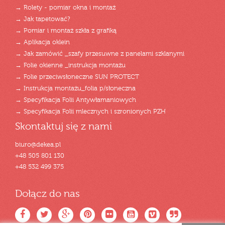
→ Rolety - pomiar okna i montaż
→ Jak tapetować?
→ Pomiar i montaż szkła z grafiką
→ Aplikacja oklein
→ Jak zamówić _szafy przesuwne z panelami szklanymi
→ Folie okienne _instrukcja montażu
→ Folie przeciwsłoneczne SUN PROTECT
→ Instrukcja montażu_folia p/słoneczna
→ Specyfikacja Folii Antywłamaniowych
→ Specyfikacja Folii mlecznych i szronionych PZH
Skontaktuj się z nami
biuro@dekea.pl
+48 505 801 130
+48 532 499 375
Dołącz do nas