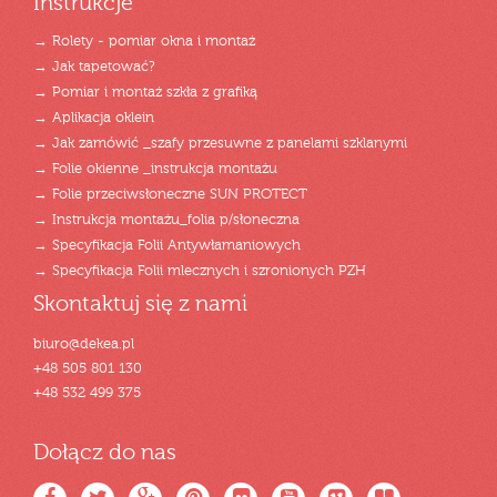
Instrukcje
→ Rolety - pomiar okna i montaż
→ Jak tapetować?
→ Pomiar i montaż szkła z grafiką
→ Aplikacja oklein
→ Jak zamówić _szafy przesuwne z panelami szklanymi
→ Folie okienne _instrukcja montażu
→ Folie przeciwsłoneczne SUN PROTECT
→ Instrukcja montażu_folia p/słoneczna
→ Specyfikacja Folii Antywłamaniowych
→ Specyfikacja Folii mlecznych i szronionych PZH
Skontaktuj się z nami
biuro@dekea.pl
+48 505 801 130
+48 532 499 375
Dołącz do nas