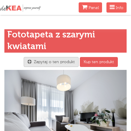
Menu
Menu
Panel
Info
Fototapeta z szarymi
kwiatami
Zapytaj o ten produkt
Kup ten produkt