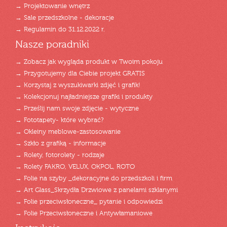
→ Projektowanie wnętrz
→ Sale przedszkolne - dekoracje
→ Regulamin do 31.12.2022 r.
Nasze poradniki
→ Zobacz jak wygląda produkt w Twoim pokoju
→ Przygotujemy dla Ciebie projekt GRATIS
→ Korzystaj z wyszukiwarki zdjęć i grafik!
→ Kolekcjonuj najładniejsze grafiki i produkty
→ Prześlij nam swoje zdjęcie - wytyczne
→ Fototapety- które wybrać?
→ Okleiny meblowe-zastosowanie
→ Szkło z grafiką - informacje
→ Rolety, fotorolety - rodzaje
→ Rolety FAKRO, VELUX, OKPOL, ROTO
→ Folie na szyby _dekoracyjne do przedszkoli i firm
→ Art Glass_Skrzydła Drzwiowe z panelami szklanymi
→ Folie przeciwsłoneczne_ pytanie i odpowiedzi
→ Folie Przeciwsłoneczne i Antywłamaniowe