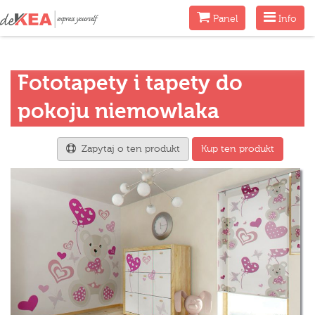
Menu
Menu
Panel
Info
Fototapety i tapety do
pokoju niemowlaka
Zapytaj o ten produkt
Kup ten produkt