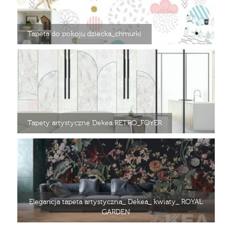
Tapeta do pokoju dziecka_chmurki
Tapety artystyczne Dekea RETRO_FOYER
Elegancja tapeta artystyczna_ Dekea_ kwiaty_ ROYAL
GARDEN