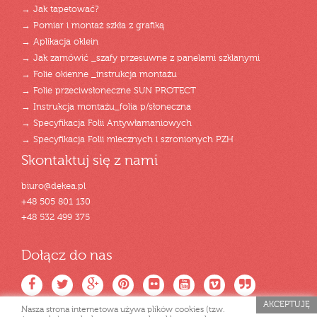
→ Jak tapetować?
→ Pomiar i montaż szkła z grafiką
→ Aplikacja oklein
→ Jak zamówić _szafy przesuwne z panelami szklanymi
→ Folie okienne _instrukcja montażu
→ Folie przeciwsłoneczne SUN PROTECT
→ Instrukcja montażu_folia p/słoneczna
→ Specyfikacja Folii Antywłamaniowych
→ Specyfikacja Folii mlecznych i szronionych PZH
Skontaktuj się z nami
biuro@dekea.pl
+48 505 801 130
+48 532 499 375
Dołącz do nas
AKCEPTUJĘ
Nasza strona internetowa używa plików cookies (tzw.