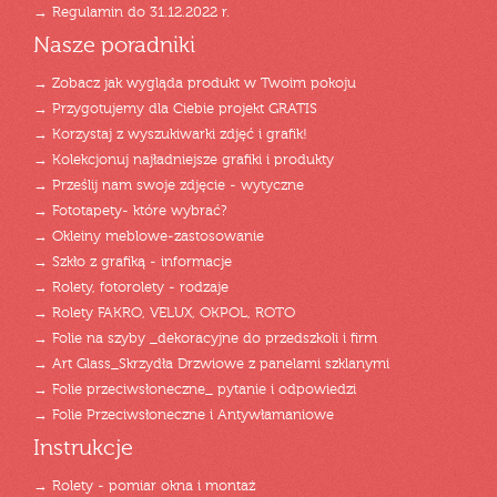
→ Regulamin do 31.12.2022 r.
Nasze poradniki
→ Zobacz jak wygląda produkt w Twoim pokoju
→ Przygotujemy dla Ciebie projekt GRATIS
→ Korzystaj z wyszukiwarki zdjęć i grafik!
→ Kolekcjonuj najładniejsze grafiki i produkty
→ Prześlij nam swoje zdjęcie - wytyczne
→ Fototapety- które wybrać?
→ Okleiny meblowe-zastosowanie
→ Szkło z grafiką - informacje
→ Rolety, fotorolety - rodzaje
→ Rolety FAKRO, VELUX, OKPOL, ROTO
→ Folie na szyby _dekoracyjne do przedszkoli i firm
→ Art Glass_Skrzydła Drzwiowe z panelami szklanymi
→ Folie przeciwsłoneczne_ pytanie i odpowiedzi
→ Folie Przeciwsłoneczne i Antywłamaniowe
Instrukcje
→ Rolety - pomiar okna i montaż