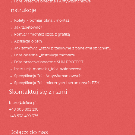
→ Folie Przeciwsłoneczne i Antywłamaniowe
Instrukcje
→ Rolety - pomiar okna i montaż
→ Jak tapetować?
→ Pomiar i montaż szkła z grafiką
→ Aplikacja oklein
→ Jak zamówić _szafy przesuwne z panelami szklanymi
→ Folie okienne _instrukcja montażu
→ Folie przeciwsłoneczne SUN PROTECT
→ Instrukcja montażu_folia p/słoneczna
→ Specyfikacja Folii Antywłamaniowych
→ Specyfikacja Folii mlecznych i szronionych PZH
Skontaktuj się z nami
biuro@dekea.pl
+48 505 801 130
+48 532 499 375
Dołącz do nas