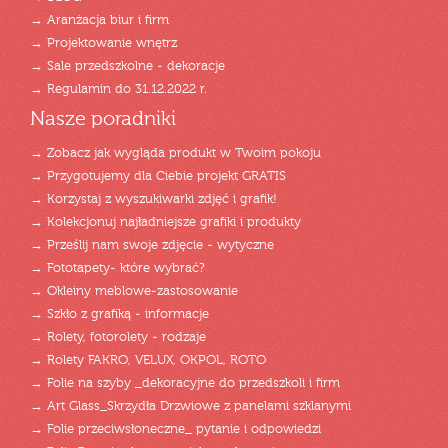
→ Aranżacja biur i firm
→ Projektowanie wnętrz
→ Sale przedszkolne - dekoracje
→ Regulamin do 31.12.2022 r.
Nasze poradniki
→ Zobacz jak wygląda produkt w Twoim pokoju
→ Przygotujemy dla Ciebie projekt GRATIS
→ Korzystaj z wyszukiwarki zdjęć i grafik!
→ Kolekcjonuj najładniejsze grafiki i produkty
→ Prześlij nam swoje zdjęcie - wytyczne
→ Fototapety- które wybrać?
→ Okleiny meblowe-zastosowanie
→ Szkło z grafiką - informacje
→ Rolety, fotorolety - rodzaje
→ Rolety FAKRO, VELUX, OKPOL, ROTO
→ Folie na szyby _dekoracyjne do przedszkoli i firm
→ Art Glass_Skrzydła Drzwiowe z panelami szklanymi
→ Folie przeciwsłoneczne_ pytanie i odpowiedzi