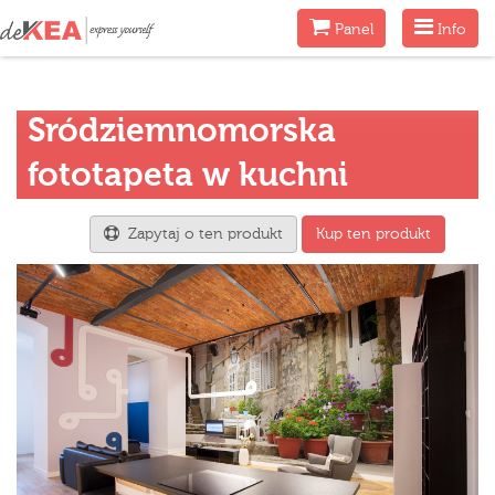
Menu
Menu
Panel
Info
Sródziemnomorska
fototapeta w kuchni
Zapytaj o ten produkt
Kup ten produkt