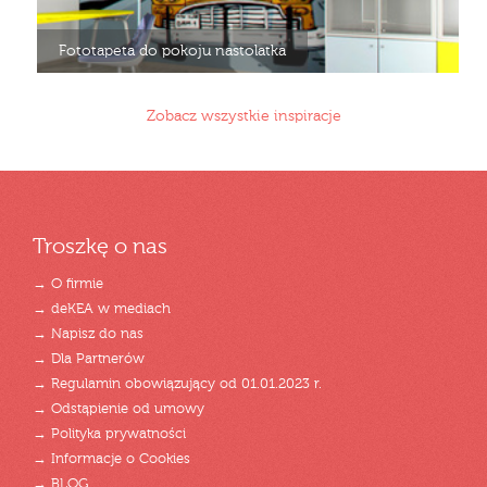
Fototapeta do pokoju nastolatka
Zobacz wszystkie inspiracje
Troszkę o nas
→ O firmie
→ deKEA w mediach
→ Napisz do nas
→ Dla Partnerów
→ Regulamin obowiązujący od 01.01.2023 r.
→ Odstąpienie od umowy
→ Polityka prywatności
→ Informacje o Cookies
→ BLOG