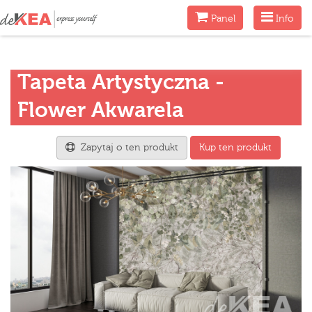
Menu
Menu
Panel
Info
Tapeta Artystyczna -
Flower Akwarela
Zapytaj o ten produkt
Kup ten produkt