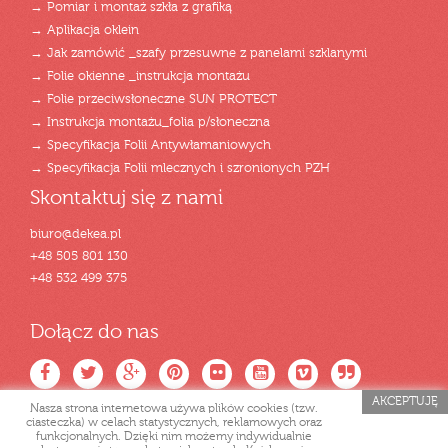
→ Pomiar i montaż szkła z grafiką
→ Aplikacja oklein
→ Jak zamówić _szafy przesuwne z panelami szklanymi
→ Folie okienne _instrukcja montażu
→ Folie przeciwsłoneczne SUN PROTECT
→ Instrukcja montażu_folia p/słoneczna
→ Specyfikacja Folii Antywłamaniowych
→ Specyfikacja Folii mlecznych i szronionych PZH
Skontaktuj się z nami
biuro@dekea.pl
+48 505 801 130
+48 532 499 375
Dołącz do nas
AKCEPTUJĘ
Nasza strona internetowa używa plików cookies (tzw.
ciasteczka) w celach statystycznych, reklamowych oraz
funkcjonalnych. Dzięki nim możemy indywidualnie