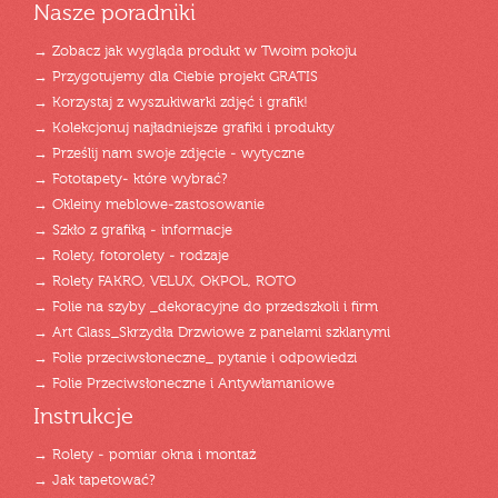
Nasze poradniki
→ Zobacz jak wygląda produkt w Twoim pokoju
→ Przygotujemy dla Ciebie projekt GRATIS
→ Korzystaj z wyszukiwarki zdjęć i grafik!
→ Kolekcjonuj najładniejsze grafiki i produkty
→ Prześlij nam swoje zdjęcie - wytyczne
→ Fototapety- które wybrać?
→ Okleiny meblowe-zastosowanie
→ Szkło z grafiką - informacje
→ Rolety, fotorolety - rodzaje
→ Rolety FAKRO, VELUX, OKPOL, ROTO
→ Folie na szyby _dekoracyjne do przedszkoli i firm
→ Art Glass_Skrzydła Drzwiowe z panelami szklanymi
→ Folie przeciwsłoneczne_ pytanie i odpowiedzi
→ Folie Przeciwsłoneczne i Antywłamaniowe
Instrukcje
→ Rolety - pomiar okna i montaż
→ Jak tapetować?