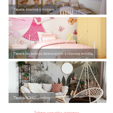
Tapeta ścienna z misiami
Tapeta do pokoju dziewczynki z rózową wróżką
Tapeta BOHO _ rośliny