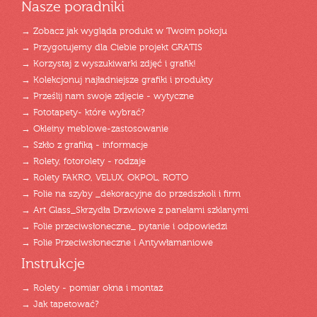
Nasze poradniki
→ Zobacz jak wygląda produkt w Twoim pokoju
→ Przygotujemy dla Ciebie projekt GRATIS
→ Korzystaj z wyszukiwarki zdjęć i grafik!
→ Kolekcjonuj najładniejsze grafiki i produkty
→ Prześlij nam swoje zdjęcie - wytyczne
→ Fototapety- które wybrać?
→ Okleiny meblowe-zastosowanie
→ Szkło z grafiką - informacje
→ Rolety, fotorolety - rodzaje
→ Rolety FAKRO, VELUX, OKPOL, ROTO
→ Folie na szyby _dekoracyjne do przedszkoli i firm
→ Art Glass_Skrzydła Drzwiowe z panelami szklanymi
→ Folie przeciwsłoneczne_ pytanie i odpowiedzi
→ Folie Przeciwsłoneczne i Antywłamaniowe
Instrukcje
→ Rolety - pomiar okna i montaż
→ Jak tapetować?