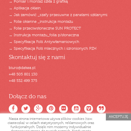
→ Pomiar i montaż szkła z grafiką
→ Aplikacja oklein
→ Jak zamówić _szafy przesuwne z panelami szklanymi
→ Folie okienne _instrukcja montażu
→ Folie przeciwsłoneczne SUN PROTECT
→ Instrukcja montażu_folia p/słoneczna
→ Specyfikacja Folii Antywłamaniowych
→ Specyfikacja Folii mlecznych i szronionych PZH
Skontaktuj się z nami
biuro@dekea.pl
+48 505 801 130
+48 532 499 375
Dołącz do nas
AKCEPTUJĘ
Nasza strona internetowa używa plików cookies (tzw.
ciasteczka) w celach statystycznych, reklamowych oraz
funkcjonalnych. Dzięki nim możemy indywidualnie