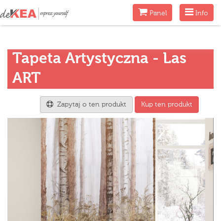
Menu
Menu
Panel
Info
Tapeta Artystyczna - Las
ART
Zapytaj o ten produkt
Kup ten produkt