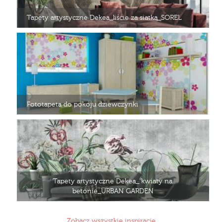
Tapety artystyczne Dekea_liście za siatką_SOREL
Fototapeta do pokoju dziewczynki
Tapety artystyczne Dekea_ kwiaty na
betonie_URBAN GARDEN
Zobacz wszystkie inspiracje