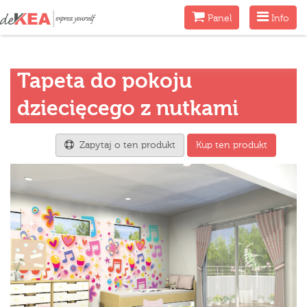
Menu
Menu
Panel
Info
Tapeta do pokoju
dziecięcego z nutkami
Zapytaj o ten produkt
Kup ten produkt