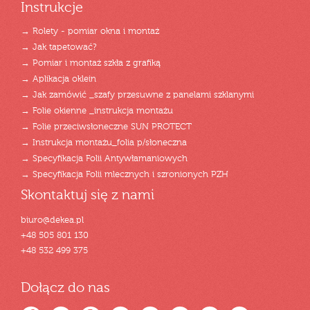
Instrukcje
→ Rolety - pomiar okna i montaż
→ Jak tapetować?
→ Pomiar i montaż szkła z grafiką
→ Aplikacja oklein
→ Jak zamówić _szafy przesuwne z panelami szklanymi
→ Folie okienne _instrukcja montażu
→ Folie przeciwsłoneczne SUN PROTECT
→ Instrukcja montażu_folia p/słoneczna
→ Specyfikacja Folii Antywłamaniowych
→ Specyfikacja Folii mlecznych i szronionych PZH
Skontaktuj się z nami
biuro@dekea.pl
+48 505 801 130
+48 532 499 375
Dołącz do nas