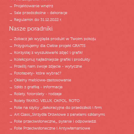
→ Projektowanie wnętrz
→ Sale przedszkolne - dekoracje
→ Regulamin do 31.12.2022 r.
Nasze poradniki
→ Zobacz jak wygląda produkt w Twoim pokoju
→ Przygotujemy dla Ciebie projekt GRATIS
→ Korzystaj z wyszukiwarki zdjęć i grafik!
→ Kolekcjonuj najładniejsze grafiki i produkty
→ Prześlij nam swoje zdjęcie - wytyczne
→ Fototapety- które wybrać?
→ Okleiny meblowe-zastosowanie
→ Szkło z grafiką - informacje
→ Rolety, fotorolety - rodzaje
→ Rolety FAKRO, VELUX, OKPOL, ROTO
→ Folie na szyby _dekoracyjne do przedszkoli i firm
→ Art Glass_Skrzydła Drzwiowe z panelami szklanymi
→ Folie przeciwsłoneczne_ pytanie i odpowiedzi
→ Folie Przeciwsłoneczne i Antywłamaniowe