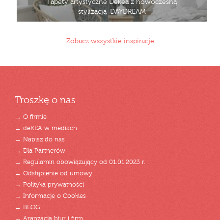
Tapety artystyczne Dekea z nowoczesną
stylizacją_DAYDREAM
Zobacz wszystkie inspiracje
Troszkę o nas
→ O firmie
→ deKEA w mediach
→ Napisz do nas
→ Dla Partnerów
→ Regulamin obowiązujący od 01.01.2023 r.
→ Odstąpienie od umowy
→ Polityka prywatności
→ Informacje o Cookies
→ BLOG
→ Aranżacja biur i firm