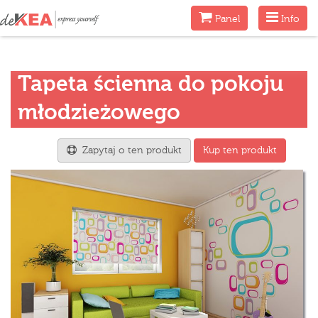
Menu
Menu
Panel
Info
Tapeta ścienna do pokoju
młodzieżowego
Zapytaj o ten produkt
Kup ten produkt