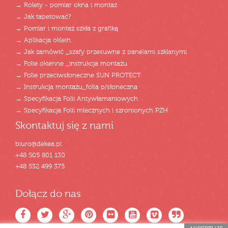
→ Rolety - pomiar okna i montaż
→ Jak tapetować?
→ Pomiar i montaż szkła z grafiką
→ Aplikacja oklein
→ Jak zamówić _szafy przesuwne z panelami szklanymi
→ Folie okienne _instrukcja montażu
→ Folie przeciwsłoneczne SUN PROTECT
→ Instrukcja montażu_folia p/słoneczna
→ Specyfikacja Folii Antywłamaniowych
→ Specyfikacja Folii mlecznych i szronionych PZH
Skontaktuj się z nami
biuro@dekea.pl
+48 505 801 130
+48 532 499 375
Dołącz do nas