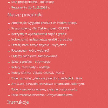
→ Sale przedszkolne - dekoracje
→ Regulamin do 31.12.2022 r.
Nasze poradniki
→ Zobacz jak wygląda produkt w Twoim pokoju
→ Przygotujemy dla Ciebie projekt GRATIS
→ Korzystaj z wyszukiwarki zdjęć i grafik!
→ Kolekcjonuj najładniejsze grafiki i produkty
→ Prześlij nam swoje zdjęcie - wytyczne
→ Fototapety- które wybrać?
→ Okleiny meblowe-zastosowanie
→ Szkło z grafiką - informacje
→ Rolety, fotorolety - rodzaje
→ Rolety FAKRO, VELUX, OKPOL, ROTO
→ Folie na szyby _dekoracyjne do przedszkoli i firm
→ Art Glass_Skrzydła Drzwiowe z panelami szklanymi
→ Folie przeciwsłoneczne_ pytanie i odpowiedzi
→ Folie Przeciwsłoneczne i Antywłamaniowe
Instrukcje