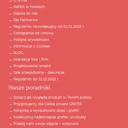
→ O firmie
→ deKEA w mediach
→ Napisz do nas
→ Dla Partnerów
→ Regulamin obowiązujący od 01.01.2023 r.
→ Odstąpienie od umowy
→ Polityka prywatności
→ Informacje o Cookies
→ BLOG
→ Aranżacja biur i firm
→ Projektowanie wnętrz
→ Sale przedszkolne - dekoracje
→ Regulamin do 31.12.2022 r.
Nasze poradniki
→ Zobacz jak wygląda produkt w Twoim pokoju
→ Przygotujemy dla Ciebie projekt GRATIS
→ Korzystaj z wyszukiwarki zdjęć i grafik!
→ Kolekcjonuj najładniejsze grafiki i produkty
→ Prześlij nam swoje zdjęcie - wytyczne