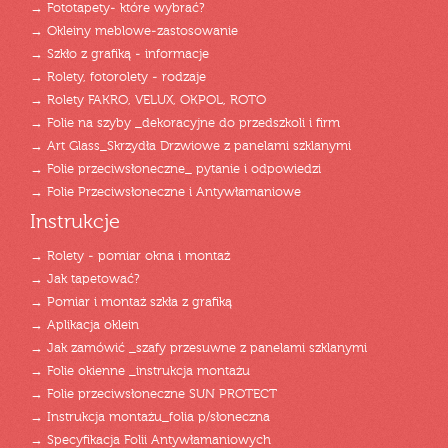
→ Fototapety- które wybrać?
→ Okleiny meblowe-zastosowanie
→ Szkło z grafiką - informacje
→ Rolety, fotorolety - rodzaje
→ Rolety FAKRO, VELUX, OKPOL, ROTO
→ Folie na szyby _dekoracyjne do przedszkoli i firm
→ Art Glass_Skrzydła Drzwiowe z panelami szklanymi
→ Folie przeciwsłoneczne_ pytanie i odpowiedzi
→ Folie Przeciwsłoneczne i Antywłamaniowe
Instrukcje
→ Rolety - pomiar okna i montaż
→ Jak tapetować?
→ Pomiar i montaż szkła z grafiką
→ Aplikacja oklein
→ Jak zamówić _szafy przesuwne z panelami szklanymi
→ Folie okienne _instrukcja montażu
→ Folie przeciwsłoneczne SUN PROTECT
→ Instrukcja montażu_folia p/słoneczna
→ Specyfikacja Folii Antywłamaniowych