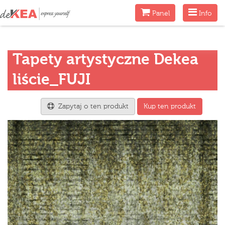
Menu
Menu
Panel
Info
Tapety artystyczne Dekea
liście_FUJI
Zapytaj o ten produkt
Kup ten produkt