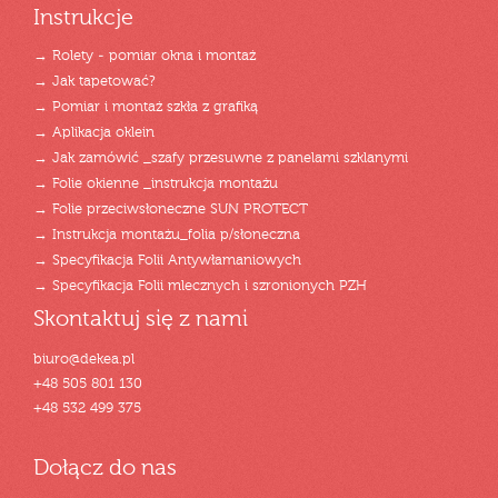
Instrukcje
→ Rolety - pomiar okna i montaż
→ Jak tapetować?
→ Pomiar i montaż szkła z grafiką
→ Aplikacja oklein
→ Jak zamówić _szafy przesuwne z panelami szklanymi
→ Folie okienne _instrukcja montażu
→ Folie przeciwsłoneczne SUN PROTECT
→ Instrukcja montażu_folia p/słoneczna
→ Specyfikacja Folii Antywłamaniowych
→ Specyfikacja Folii mlecznych i szronionych PZH
Skontaktuj się z nami
biuro@dekea.pl
+48 505 801 130
+48 532 499 375
Dołącz do nas