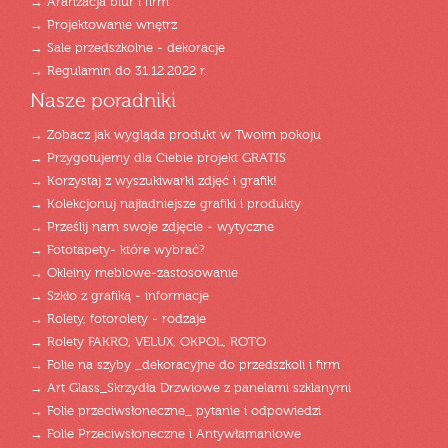
→ Aranżacja biur i firm
→ Projektowanie wnętrz
→ Sale przedszkolne - dekoracje
→ Regulamin do 31.12.2022 r.
Nasze poradniki
→ Zobacz jak wygląda produkt w Twoim pokoju
→ Przygotujemy dla Ciebie projekt GRATIS
→ Korzystaj z wyszukiwarki zdjęć i grafik!
→ Kolekcjonuj najładniejsze grafiki i produkty
→ Prześlij nam swoje zdjęcie - wytyczne
→ Fototapety- które wybrać?
→ Okleiny meblowe-zastosowanie
→ Szkło z grafiką - informacje
→ Rolety, fotorolety - rodzaje
→ Rolety FAKRO, VELUX, OKPOL, ROTO
→ Folie na szyby _dekoracyjne do przedszkoli i firm
→ Art Glass_Skrzydła Drzwiowe z panelami szklanymi
→ Folie przeciwsłoneczne_ pytanie i odpowiedzi
→ Folie Przeciwsłoneczne i Antywłamaniowe