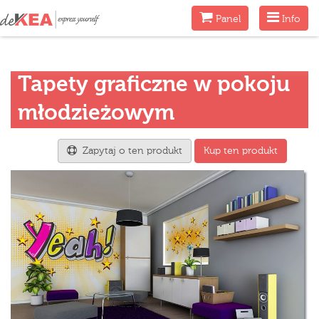
Menu
Menu
Panel
Info
Tapety graficzne w pokoju
młodzieżowym
Zapytaj o ten produkt
Kup ten produkt