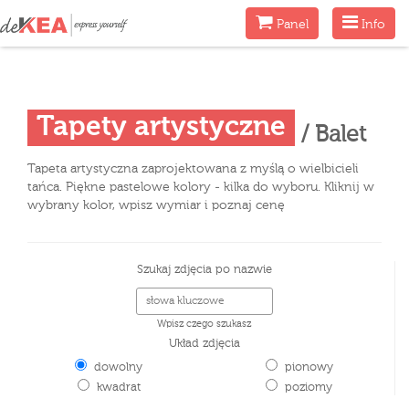
Menu
Menu
Panel
Info
Tapety artystyczne
/ Balet
Tapeta artystyczna zaprojektowana z myślą o wielbicieli
tańca. Piękne pastelowe kolory - kilka do wyboru. Kliknij w
wybrany kolor, wpisz wymiar i poznaj cenę
Szukaj zdjęcia po nazwie
Wpisz czego szukasz
Układ zdjęcia
dowolny
pionowy
kwadrat
poziomy