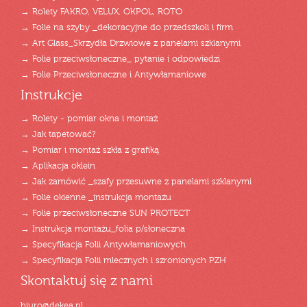
→ Rolety FAKRO, VELUX, OKPOL, ROTO
→ Folie na szyby _dekoracyjne do przedszkoli i firm
→ Art Glass_Skrzydła Drzwiowe z panelami szklanymi
→ Folie przeciwsłoneczne_ pytanie i odpowiedzi
→ Folie Przeciwsłoneczne i Antywłamaniowe
Instrukcje
→ Rolety - pomiar okna i montaż
→ Jak tapetować?
→ Pomiar i montaż szkła z grafiką
→ Aplikacja oklein
→ Jak zamówić _szafy przesuwne z panelami szklanymi
→ Folie okienne _instrukcja montażu
→ Folie przeciwsłoneczne SUN PROTECT
→ Instrukcja montażu_folia p/słoneczna
→ Specyfikacja Folii Antywłamaniowych
→ Specyfikacja Folii mlecznych i szronionych PZH
Skontaktuj się z nami
biuro@dekea.pl