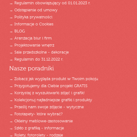
→ Regulamin obowiązujący od 01.01.2023 r.
→ Odstąpienie od umowy
→ Polityka prywatności
→ Informacje o Cookies
→ BLOG
→ Aranżacja biur i firm
→ Projektowanie wnętrz
→ Sale przedszkolne - dekoracje
→ Regulamin do 31.12.2022 r.
Nasze poradniki
→ Zobacz jak wygląda produkt w Twoim pokoju
→ Przygotujemy dla Ciebie projekt GRATIS
→ Korzystaj z wyszukiwarki zdjęć i grafik!
→ Kolekcjonuj najładniejsze grafiki i produkty
→ Prześlij nam swoje zdjęcie - wytyczne
→ Fototapety- które wybrać?
→ Okleiny meblowe-zastosowanie
→ Szkło z grafiką - informacje
→ Rolety, fotorolety - rodzaje