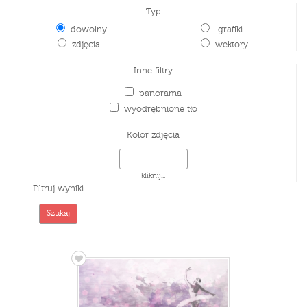
Typ
dowolny
grafiki
zdjęcia
wektory
Inne filtry
panorama
wyodrębnione tło
Kolor zdjęcia
kliknij...
Filtruj wyniki