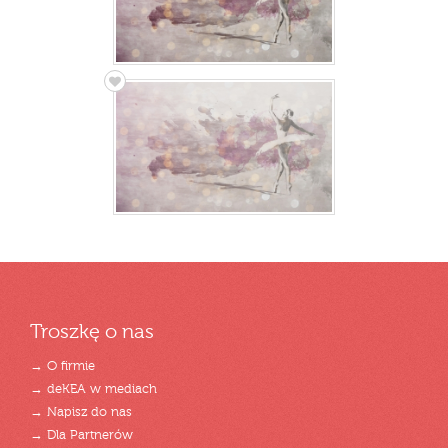
Troszkę o nas
→ O firmie
→ deKEA w mediach
→ Napisz do nas
→ Dla Partnerów