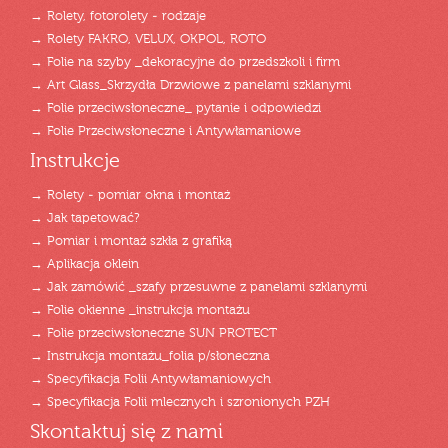
→ Rolety, fotorolety - rodzaje
→ Rolety FAKRO, VELUX, OKPOL, ROTO
→ Folie na szyby _dekoracyjne do przedszkoli i firm
→ Art Glass_Skrzydła Drzwiowe z panelami szklanymi
→ Folie przeciwsłoneczne_ pytanie i odpowiedzi
→ Folie Przeciwsłoneczne i Antywłamaniowe
Instrukcje
→ Rolety - pomiar okna i montaż
→ Jak tapetować?
→ Pomiar i montaż szkła z grafiką
→ Aplikacja oklein
→ Jak zamówić _szafy przesuwne z panelami szklanymi
→ Folie okienne _instrukcja montażu
→ Folie przeciwsłoneczne SUN PROTECT
→ Instrukcja montażu_folia p/słoneczna
→ Specyfikacja Folii Antywłamaniowych
→ Specyfikacja Folii mlecznych i szronionych PZH
Skontaktuj się z nami