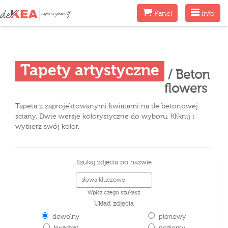
Menu
Menu
Panel
Info
Tapety artystyczne
/ Beton
flowers
Tapeta z zaprojektowanymi kwiatami na tle betonowej
ściany. Dwie wersje kolorystyczne do wyboru. Kliknij i
wybierz swój kolor.
Szukaj zdjęcia po nazwie
Wpisz czego szukasz
Układ zdjęcia
dowolny
pionowy