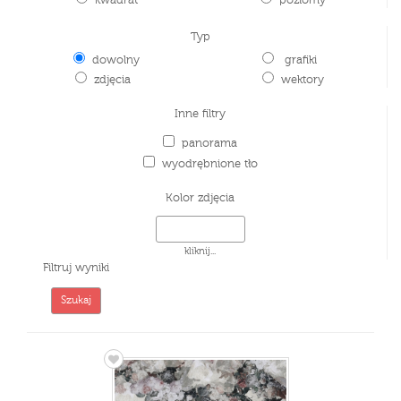
kwadrat
poziomy
Typ
dowolny
grafiki
zdjęcia
wektory
Inne filtry
panorama
wyodrębnione tło
Kolor zdjęcia
kliknij...
Filtruj wyniki