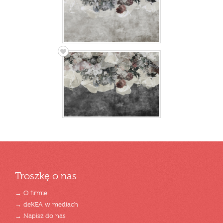
Troszkę o nas
→ O firmie
→ deKEA w mediach
→ Napisz do nas