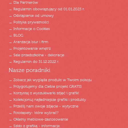
→ Dla Partnerów
→ Regulamin obowiązujący od 01.01.2023 r.
→ Odstąpienie od umowy
→ Polityka prywatności
→ Informacje o Cookies
→ BLOG
→ Aranżacja biur i firm
→ Projektowanie wnętrz
→ Sale przedszkolne - dekoracje
→ Regulamin do 31.12.2022 r.
Nasze poradniki
→ Zobacz jak wygląda produkt w Twoim pokoju
→ Przygotujemy dla Ciebie projekt GRATIS
→ Korzystaj z wyszukiwarki zdjęć i grafik!
→ Kolekcjonuj najładniejsze grafiki i produkty
→ Prześlij nam swoje zdjęcie - wytyczne
→ Fototapety- które wybrać?
→ Okleiny meblowe-zastosowanie
→ Szkło z grafiką - informacje