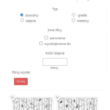
Typ
dowolny
grafiki
zdjęcia
wektory
Inne filtry
panorama
wyodrębnione tło
Kolor zdjęcia
kliknij...
Filtruj wyniki