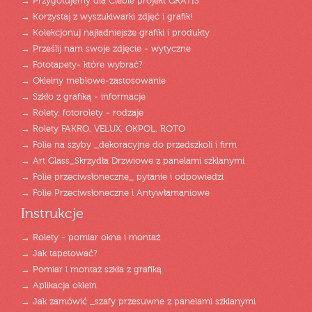
→ Przygotujemy dla Ciebie projekt GRATIS
→ Korzystaj z wyszukiwarki zdjęć i grafik!
→ Kolekcjonuj najładniejsze grafiki i produkty
→ Prześlij nam swoje zdjęcie - wytyczne
→ Fototapety- które wybrać?
→ Okleiny meblowe-zastosowanie
→ Szkło z grafiką - informacje
→ Rolety, fotorolety - rodzaje
→ Rolety FAKRO, VELUX, OKPOL, ROTO
→ Folie na szyby _dekoracyjne do przedszkoli i firm
→ Art Glass_Skrzydła Drzwiowe z panelami szklanymi
→ Folie przeciwsłoneczne_ pytanie i odpowiedzi
→ Folie Przeciwsłoneczne i Antywłamaniowe
Instrukcje
→ Rolety - pomiar okna i montaż
→ Jak tapetować?
→ Pomiar i montaż szkła z grafiką
→ Aplikacja oklein
→ Jak zamówić _szafy przesuwne z panelami szklanymi