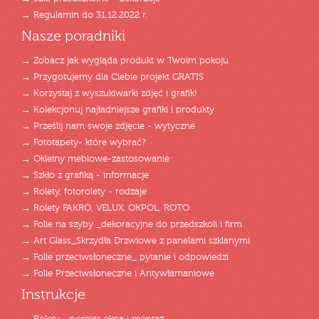
→ Regulamin do 31.12.2022 r.
Nasze poradniki
→ Zobacz jak wygląda produkt w Twoim pokoju
→ Przygotujemy dla Ciebie projekt GRATIS
→ Korzystaj z wyszukiwarki zdjęć i grafik!
→ Kolekcjonuj najładniejsze grafiki i produkty
→ Prześlij nam swoje zdjęcie - wytyczne
→ Fototapety- które wybrać?
→ Okleiny meblowe-zastosowanie
→ Szkło z grafiką - informacje
→ Rolety, fotorolety - rodzaje
→ Rolety FAKRO, VELUX, OKPOL, ROTO
→ Folie na szyby _dekoracyjne do przedszkoli i firm
→ Art Glass_Skrzydła Drzwiowe z panelami szklanymi
→ Folie przeciwsłoneczne_ pytanie i odpowiedzi
→ Folie Przeciwsłoneczne i Antywłamaniowe
Instrukcje