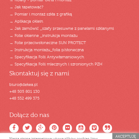
→ Rolety - pomiar okna i montaż
→ Jak tapetować?
→ Pomiar i montaż szkła z grafiką
→ Aplikacja oklein
→ Jak zamówić _szafy przesuwne z panelami szklanymi
→ Folie okienne _instrukcja montażu
→ Folie przeciwsłoneczne SUN PROTECT
→ Instrukcja montażu_folia p/słoneczna
→ Specyfikacja Folii Antywłamaniowych
→ Specyfikacja Folii mlecznych i szronionych PZH
Skontaktuj się z nami
biuro@dekea.pl
+48 505 801 130
+48 532 499 375
Dołącz do nas
AKCEPTUJĘ