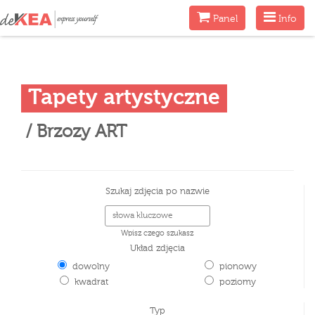
Menu
Menu
Panel
Info
Tapety artystyczne
/ Brzozy ART
Szukaj zdjęcia po nazwie
Wpisz czego szukasz
Układ zdjęcia
dowolny
pionowy
kwadrat
poziomy
Typ