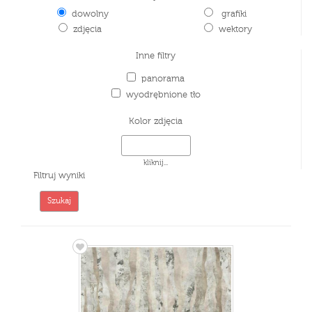
dowolny
grafiki
zdjęcia
wektory
Inne filtry
panorama
wyodrębnione tło
Kolor zdjęcia
kliknij...
Filtruj wyniki