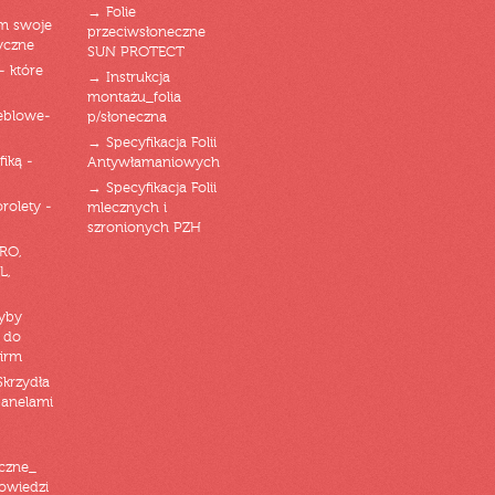
→ Folie
am swoje
przeciwsłoneczne
yczne
SUN PROTECT
- które
→ Instrukcja
montażu_folia
eblowe-
p/słoneczna
→ Specyfikacja Folii
fiką -
Antywłamaniowych
→ Specyfikacja Folii
orolety -
mlecznych i
szronionych PZH
RO,
L,
zyby
 do
firm
Skrzydła
panelami
czne_
powiedzi