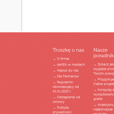
Troszkę o nas
Nasze
poradnik
→ O firmie
→ Zobacz jak
→ deKEA w mediach
wygląda pro
→ Napisz do nas
Twoim pokoj
→ Dla Partnerów
→ Przygotuj
→ Regulamin
Ciebie projek
obowiązujący od
→ Korzystaj z
01.01.2023 r.
wyszukiwarki 
→ Odstąpienie od
grafik!
umowy
→ Kolekcjonu
→ Polityka
najładniejsze g
prywatności