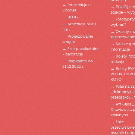
produkty
→ Informacje o
→ Prześlij n
Cookies
zdjęcie - wyt
→ BLOG
→ Fototapety
→ Aranżacja biur i
wybrać?
firm
→ Okleiny m
→ Projektowanie
zastosowanie
wnętrz
→ Szkło z gra
→ Sale przedszkolne
informacje
- dekoracje
→ Rolety, fot
→ Regulamin do
rodzaje
31.12.2022 r.
→ Rolety FAK
VELUX, OKPO
ROTO
→ Folie na s
_dekoracyjne
przedszkoli i 
→ Art Glass_
Drzwiowe z 
szklanymi
→ Folie
przeciwsłone
pytanie i od