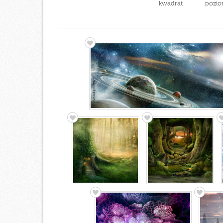
kwadrat
pozio