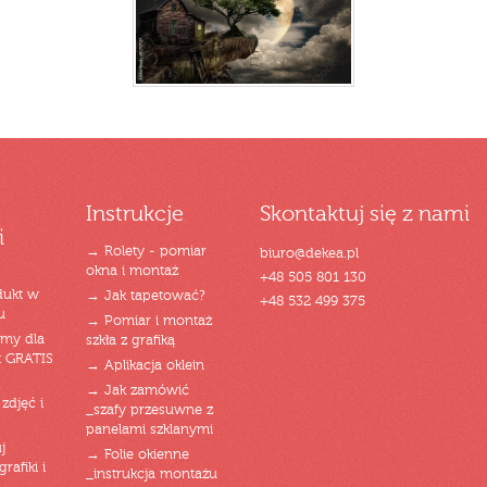
Instrukcje
Skontaktuj się z nami
i
→ Rolety - pomiar
biuro@dekea.pl
okna i montaż
+48 505 801 130
dukt w
→ Jak tapetować?
+48 532 499 375
u
→ Pomiar i montaż
emy dla
szkła z grafiką
t GRATIS
→ Aplikacja oklein
→ Jak zamówić
zdjęć i
_szafy przesuwne z
panelami szklanymi
j
→ Folie okienne
rafiki i
_instrukcja montażu