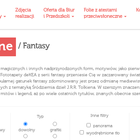
Zdjęcia
Oferta dla Biur
Folie z atestami
K
ty
realizacji
i Przedszkoli
przeciwsłoneczne
zne
/ Fantasy
cy magicznych i innych nadprzyrodzonych form, motywów, jako pierws
eń. Fototapety deKEA z serii fantasy przeniesie Cię w zaczarowany świ
pularnej gatunek fantasy zdominowany jest przez odmianę mediewis
ch z tematyką Śródziemia dzieł J.R.R. Tolkiena. W szerszym znaczeniu
tów i legend, aż po wiele ostatnich tytułów, znanych obecnie szero
Inne filtry
Typ
panorama
wy
dowolny
grafiki
wyodrębnione tło