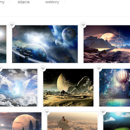
my
zdjęcia
wektory