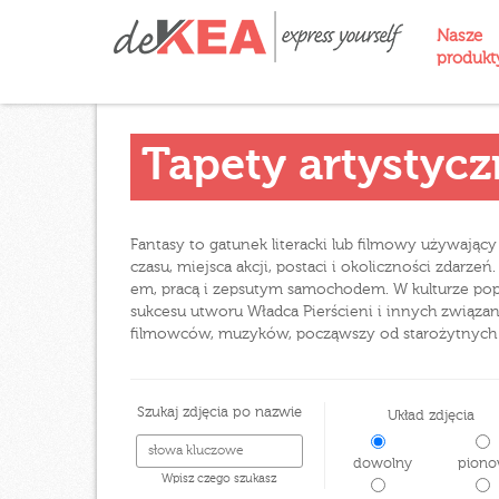
Nasze
produk
Tapety artystyc
Fantasy to gatunek literacki lub filmowy używają
czasu, miejsca akcji, postaci i okoliczności zdarz
em, pracą i zepsutym samochodem. W kulturze po
sukcesu utworu Władca Pierścieni i innych związany
filmowców, muzyków, począwszy od starożytnych mi
Szukaj zdjęcia po nazwie
Układ zdjęcia
dowolny
piono
Wpisz czego szukasz