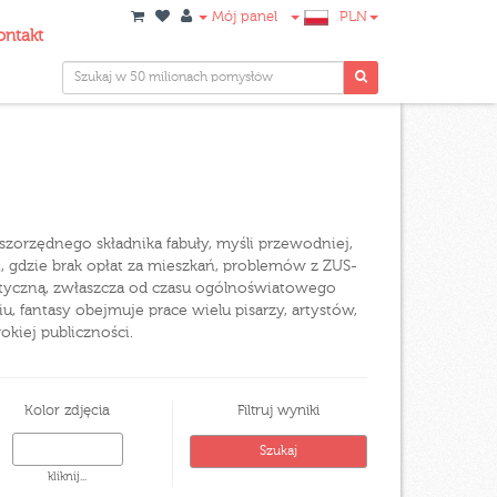
Mój panel
PLN
ontakt
zorzędnego składnika fabuły, myśli przewodniej,
at, gdzie brak opłat za mieszkań, problemów z ZUS-
tyczną, zwłaszcza od czasu ogólnoświatowego
, fantasy obejmuje prace wielu pisarzy, artystów,
kiej publiczności.
Kolor zdjęcia
Filtruj wyniki
kliknij...