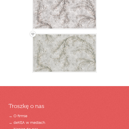
Troszkę o nas
→ O firmie
→ deKEA w mediach