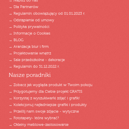
→ Napisz do nas
→ Dla Partnerów
→ Regulamin obowiązujący od 01.01.2023 r.
→ Odstąpienie od umowy
→ Polityka prywatności
→ Informacje o Cookies
→ BLOG
→ Aranżacja biur i firm
→ Projektowanie wnętrz
→ Sale przedszkolne - dekoracje
→ Regulamin do 31.12.2022 r.
Nasze poradniki
→ Zobacz jak wygląda produkt w Twoim pokoju
→ Przygotujemy dla Ciebie projekt GRATIS
→ Korzystaj z wyszukiwarki zdjęć i grafik!
→ Kolekcjonuj najładniejsze grafiki i produkty
→ Prześlij nam swoje zdjęcie - wytyczne
→ Fototapety- które wybrać?
→ Okleiny meblowe-zastosowanie