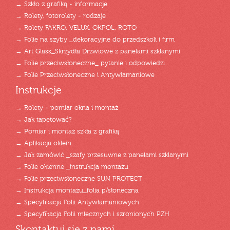
→ Szkło z grafiką - informacje
→ Rolety, fotorolety - rodzaje
→ Rolety FAKRO, VELUX, OKPOL, ROTO
→ Folie na szyby _dekoracyjne do przedszkoli i firm
→ Art Glass_Skrzydła Drzwiowe z panelami szklanymi
→ Folie przeciwsłoneczne_ pytanie i odpowiedzi
→ Folie Przeciwsłoneczne i Antywłamaniowe
Instrukcje
→ Rolety - pomiar okna i montaż
→ Jak tapetować?
→ Pomiar i montaż szkła z grafiką
→ Aplikacja oklein
→ Jak zamówić _szafy przesuwne z panelami szklanymi
→ Folie okienne _instrukcja montażu
→ Folie przeciwsłoneczne SUN PROTECT
→ Instrukcja montażu_folia p/słoneczna
→ Specyfikacja Folii Antywłamaniowych
→ Specyfikacja Folii mlecznych i szronionych PZH