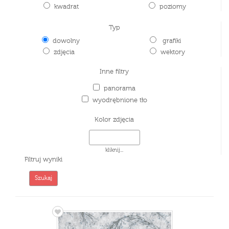
kwadrat
poziomy
Typ
dowolny
grafiki
zdjęcia
wektory
Inne filtry
panorama
wyodrębnione tło
Kolor zdjęcia
kliknij...
Filtruj wyniki