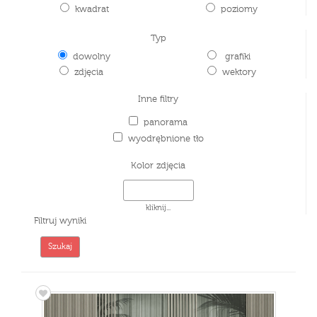
kwadrat
poziomy
Typ
dowolny
grafiki
zdjęcia
wektory
Inne filtry
panorama
wyodrębnione tło
Kolor zdjęcia
kliknij...
Filtruj wyniki