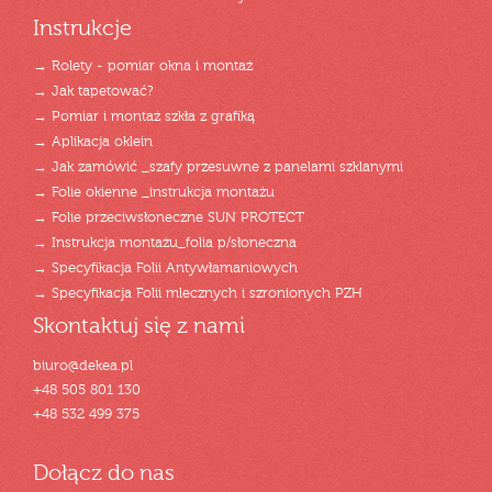
Instrukcje
→ Rolety - pomiar okna i montaż
→ Jak tapetować?
→ Pomiar i montaż szkła z grafiką
→ Aplikacja oklein
→ Jak zamówić _szafy przesuwne z panelami szklanymi
→ Folie okienne _instrukcja montażu
→ Folie przeciwsłoneczne SUN PROTECT
→ Instrukcja montażu_folia p/słoneczna
→ Specyfikacja Folii Antywłamaniowych
→ Specyfikacja Folii mlecznych i szronionych PZH
Skontaktuj się z nami
biuro@dekea.pl
+48 505 801 130
+48 532 499 375
Dołącz do nas