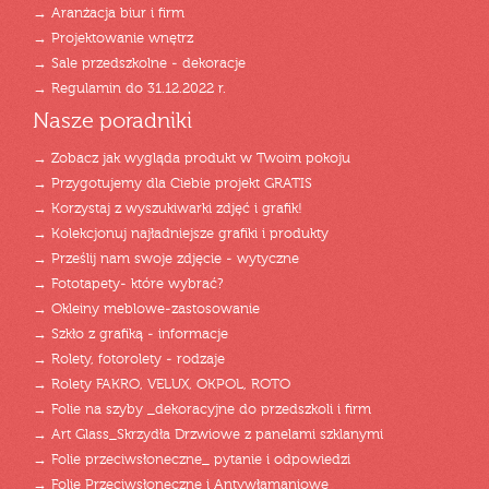
→ Aranżacja biur i firm
→ Projektowanie wnętrz
→ Sale przedszkolne - dekoracje
→ Regulamin do 31.12.2022 r.
Nasze poradniki
→ Zobacz jak wygląda produkt w Twoim pokoju
→ Przygotujemy dla Ciebie projekt GRATIS
→ Korzystaj z wyszukiwarki zdjęć i grafik!
→ Kolekcjonuj najładniejsze grafiki i produkty
→ Prześlij nam swoje zdjęcie - wytyczne
→ Fototapety- które wybrać?
→ Okleiny meblowe-zastosowanie
→ Szkło z grafiką - informacje
→ Rolety, fotorolety - rodzaje
→ Rolety FAKRO, VELUX, OKPOL, ROTO
→ Folie na szyby _dekoracyjne do przedszkoli i firm
→ Art Glass_Skrzydła Drzwiowe z panelami szklanymi
→ Folie przeciwsłoneczne_ pytanie i odpowiedzi
→ Folie Przeciwsłoneczne i Antywłamaniowe