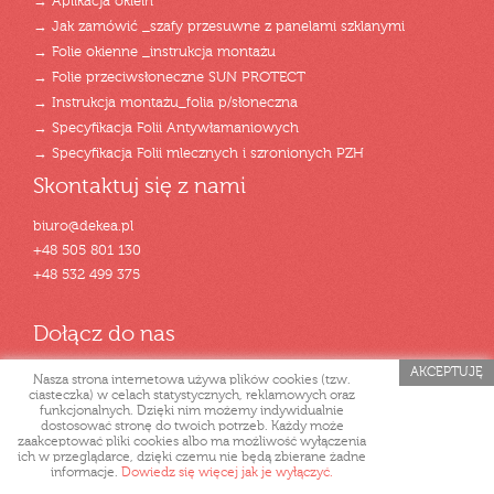
→ Aplikacja oklein
→ Jak zamówić _szafy przesuwne z panelami szklanymi
→ Folie okienne _instrukcja montażu
→ Folie przeciwsłoneczne SUN PROTECT
→ Instrukcja montażu_folia p/słoneczna
→ Specyfikacja Folii Antywłamaniowych
→ Specyfikacja Folii mlecznych i szronionych PZH
Skontaktuj się z nami
biuro@dekea.pl
+48 505 801 130
+48 532 499 375
Dołącz do nas
AKCEPTUJĘ
Nasza strona internetowa używa plików cookies (tzw.
ciasteczka) w celach statystycznych, reklamowych oraz
funkcjonalnych. Dzięki nim możemy indywidualnie
dostosować stronę do twoich potrzeb. Każdy może
zaakceptować pliki cookies albo ma możliwość wyłączenia
ich w przeglądarce, dzięki czemu nie będą zbierane żadne
informacje.
Dowiedz się więcej jak je wyłączyć.