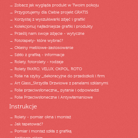
→ Zobacz jak wygląda produkt w Twoim pokoju
→ Przygotujemy dla Ciebie projekt GRATIS
→ Korzystaj z wyszukiwarki zdjęć i grafik!
→ Kolekcjonuj najładniejsze grafiki i produkty
→ Prześlij nam swoje zdjęcie - wytyczne
→ Fototapety- które wybrać?
→ Okleiny meblowe-zastosowanie
→ Szkło z grafiką - informacje
→ Rolety, fotorolety - rodzaje
→ Rolety FAKRO, VELUX, OKPOL, ROTO
→ Folie na szyby _dekoracyjne do przedszkoli i firm
→ Art Glass_Skrzydła Drzwiowe z panelami szklanymi
→ Folie przeciwsłoneczne_ pytanie i odpowiedzi
→ Folie Przeciwsłoneczne i Antywłamaniowe
Instrukcje
→ Rolety - pomiar okna i montaż
→ Jak tapetować?
→ Pomiar i montaż szkła z grafiką