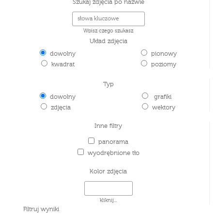
Szukaj zdjęcia po nazwie
Wpisz czego szukasz
Układ zdjęcia
dowolny
pionowy
kwadrat
poziomy
Typ
dowolny
grafiki
zdjęcia
wektory
Inne filtry
panorama
wyodrębnione tło
Kolor zdjęcia
kliknij...
Filtruj wyniki