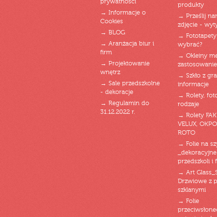
prywatności
produkty
→ Informacje o
→ Prześlij n
Cookies
zdjęcie - wyt
→ BLOG
→ Fototapety
→ Aranżacja biur i
wybrać?
firm
→ Okleiny m
→ Projektowanie
zastosowanie
wnętrz
→ Szkło z gra
→ Sale przedszkolne
informacje
- dekoracje
→ Rolety, fot
→ Regulamin do
rodzaje
31.12.2022 r.
→ Rolety FAK
VELUX, OKPO
ROTO
→ Folie na s
_dekoracyjne
przedszkoli i 
→ Art Glass_
Drzwiowe z 
szklanymi
→ Folie
przeciwsłone