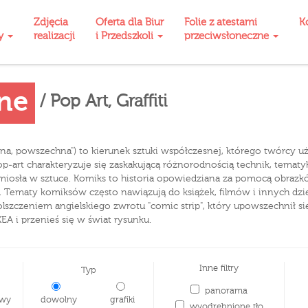
Zdjęcia
Oferta dla Biur
Folie z atestami
K
ty
realizacji
i Przedszkoli
przeciwsłoneczne
zne
/ Pop Art, Graffiti
larna, powszechna") to kierunek sztuki współczesnej, którego twórcy
art charakteryzuje się zaskakującą różnorodnością technik, tematyki 
miosła w sztuce. Komiks to historia opowiedziana za pomocą obrazk
. Tematy komiksów często nawiązują do książek, filmów i innych dzi
polszczeniem angielskiego zwrotu "comic strip", który upowszechnił s
EA i przenieś się w świat rysunku.
Inne filtry
Typ
panorama
wy
dowolny
grafiki
wyodrębnione tło