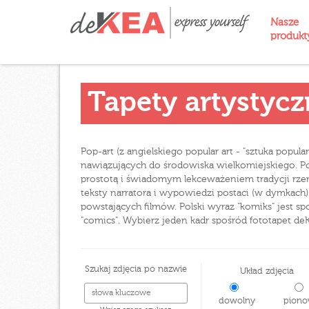
Nasze
produk
Tapety artystyc
Pop-art (z angielskiego popular art - "sztuka popu
nawiązujących do środowiska wielkomiejskiego. Pop-
prostotą i świadomym lekceważeniem tradycji rze
teksty narratora i wypowiedzi postaci (w dymkach)
powstających filmów. Polski wyraz "komiks" jest s
"comics". Wybierz jeden kadr spośród fototapet deK
Szukaj zdjęcia po nazwie
Układ zdjęcia
dowolny
piono