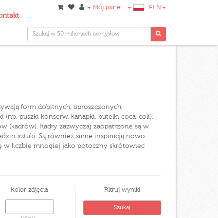
Mój panel
PLN
ontakt
 używają form dobitnych, uproszczonych,
(np. puszki konserw, kanapki, butelki coca-coli),
ów (kadrów). Kadry zazwyczaj zaopatrzone są w
edzin sztuki. Są również same inspiracją nowo
ię w liczbie mnogiej jako potoczny skrótowiec
Kolor zdjęcia
Filtruj wyniki