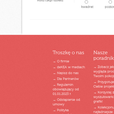
Wpisz czego szukasz
kwadrat
pozio
Troszkę o nas
Nasze
poradnik
→ O firmie
→ Zobacz jak
→ deKEA w mediach
wygląda pro
→ Napisz do nas
Twoim pokoj
→ Dla Partnerów
→ Przygotuj
→ Regulamin
Ciebie projek
obowiązujący od
→ Korzystaj z
01.01.2023 r.
wyszukiwarki 
→ Odstąpienie od
grafik!
umowy
→ Kolekcjonu
→ Polityka
najładniejsze g