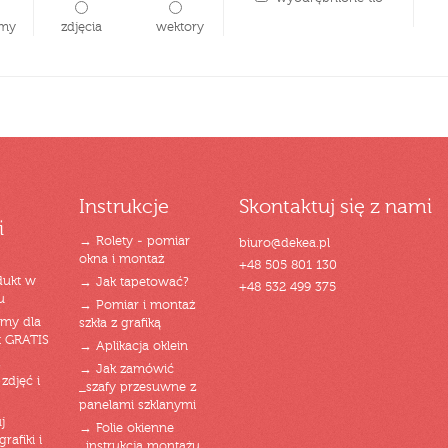
my
zdjęcia
wektory
Instrukcje
Skontaktuj się z nami
i
→ Rolety - pomiar
biuro@dekea.pl
okna i montaż
+48 505 801 130
dukt w
→ Jak tapetować?
+48 532 499 375
u
→ Pomiar i montaż
emy dla
szkła z grafiką
t GRATIS
→ Aplikacja oklein
→ Jak zamówić
zdjęć i
_szafy przesuwne z
panelami szklanymi
j
→ Folie okienne
rafiki i
_instrukcja montażu