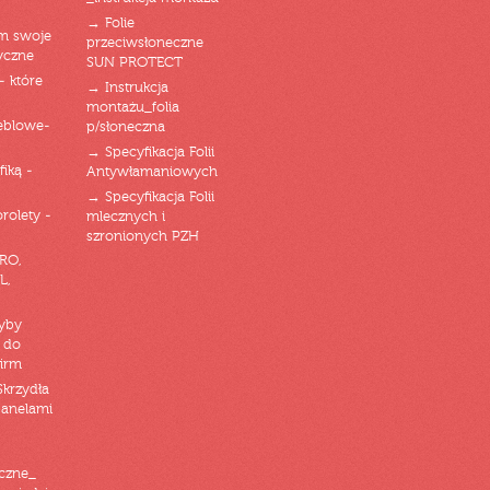
→ Folie
am swoje
przeciwsłoneczne
yczne
SUN PROTECT
- które
→ Instrukcja
montażu_folia
eblowe-
p/słoneczna
→ Specyfikacja Folii
fiką -
Antywłamaniowych
→ Specyfikacja Folii
orolety -
mlecznych i
szronionych PZH
RO,
L,
zyby
 do
firm
Skrzydła
panelami
czne_