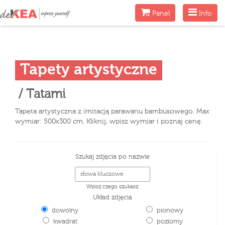
Menu
Menu
Panel
Info
Tapety artystyczne
/ Tatami
Tapeta artystyczna z imitacją parawanu bambusowego. Max
wymiar: 500x300 cm. Kliknij, wpisz wymiar i poznaj cenę.
Szukaj zdjęcia po nazwie
Wpisz czego szukasz
Układ zdjęcia
dowolny
pionowy
kwadrat
poziomy