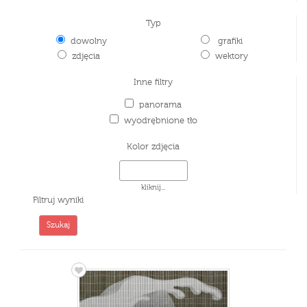
Typ
dowolny
grafiki
zdjęcia
wektory
Inne filtry
panorama
wyodrębnione tło
Kolor zdjęcia
kliknij...
Filtruj wyniki