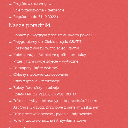
→ Projektowanie wnętrz
→ Sale przedszkolne - dekoracje
→ Regulamin do 31.12.2022 r.
Nasze poradniki
→ Zobacz jak wygląda produkt w Twoim pokoju
→ Przygotujemy dla Ciebie projekt GRATIS
→ Korzystaj z wyszukiwarki zdjęć i grafik!
→ Kolekcjonuj najładniejsze grafiki i produkty
→ Prześlij nam swoje zdjęcie - wytyczne
→ Fototapety- które wybrać?
→ Okleiny meblowe-zastosowanie
→ Szkło z grafiką - informacje
→ Rolety, fotorolety - rodzaje
→ Rolety FAKRO, VELUX, OKPOL, ROTO
→ Folie na szyby _dekoracyjne do przedszkoli i firm
→ Art Glass_Skrzydła Drzwiowe z panelami szklanymi
→ Folie przeciwsłoneczne_ pytanie i odpowiedzi
→ Folie Przeciwsłoneczne i Antywłamaniowe