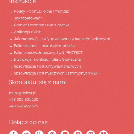
Instrukcje
→ Rolety - pomiar okna i montaż
→ Jak tapetować?
→ Pomiar i montaż szkła z grafiką
→ Aplikacja oklein
→ Jak zamówić _szafy przesuwne z panelami szklanymi
→ Folie okienne _instrukcja montażu
→ Folie przeciwsłoneczne SUN PROTECT
→ Instrukcja montażu_folia p/słoneczna
→ Specyfikacja Folii Antywłamaniowych
→ Specyfikacja Folii mlecznych i szronionych PZH
Skontaktuj się z nami
biuro@dekea.pl
+48 505 801 130
+48 532 499 375
Dołącz do nas