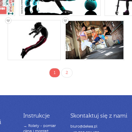
1
2
Instrukcje
Skontaktuj się z nami
i
→ Rolety - pomiar
biuro@dekea.pl
okna i montaż