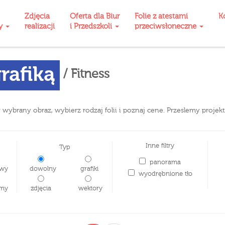
Zdjęcia
Oferta dla Biur
Folie z atestami
K
ty
realizacji
i Przedszkoli
przeciwsłoneczne
rafiką
/ Fitness
j w wybrany obraz, wybierz rodzaj folii i poznaj cene. Przeslemy proj
Inne filtry
Typ
panorama
wy
dowolny
grafiki
wyodrębnione tło
my
zdjęcia
wektory