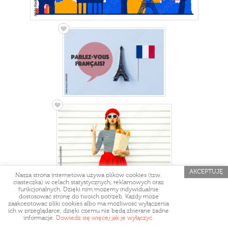
AKCEPTUJĘ
Nasza strona internetowa używa plików cookies (tzw.
ciasteczka) w celach statystycznych, reklamowych oraz
funkcjonalnych. Dzięki nim możemy indywidualnie
dostosować stronę do twoich potrzeb. Każdy może
zaakceptować pliki cookies albo ma możliwość wyłączenia
ich w przeglądarce, dzięki czemu nie będą zbierane żadne
informacje.
Dowiedz się więcej jak je wyłączyć.