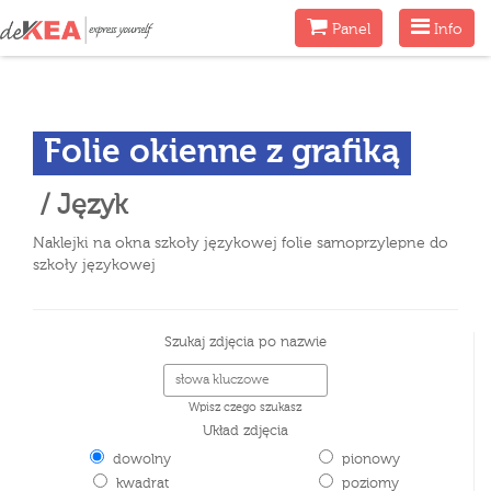
Menu
Menu
Panel
Info
Folie okienne z grafiką
/ Język
Naklejki na okna szkoły językowej folie samoprzylepne do
szkoły językowej
Szukaj zdjęcia po nazwie
Wpisz czego szukasz
Układ zdjęcia
dowolny
pionowy
kwadrat
poziomy