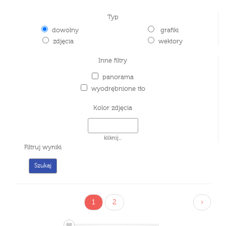
Typ
dowolny
grafiki
zdjęcia
wektory
Inne filtry
panorama
wyodrębnione tło
Kolor zdjęcia
kliknij...
Filtruj wyniki
1
2
›