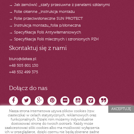
→ Jak zamówić _szafy przesuwne z panelami szklanymi
→ Folie okienne _instrukcja montażu
→ Folie przeciwsłoneczne SUN PROTECT
→ Instrukcja montażu_folia p/słoneczna
→ Specyfikacja Folii Antywłamaniowych
→ Specyfikacja Folii mlecznych i szronionych PZH
Skontaktuj się z nami
biuro@dekea.pl
+48 505 801 130
+48 532 499 375
Dołącz do nas
AKCEPTUJĘ
Nasza strona internetowa używa plików cookies (tzw.
ciasteczka) w celach statystycznych, reklamowych oraz
funkcjonalnych. Dzięki nim możemy indywidualnie
dostosować stronę do twoich potrzeb. Każdy może
zaakceptować pliki cookies albo ma możliwość wyłączenia
ich w przeglądarce, dzięki czemu nie będą zbierane żadne