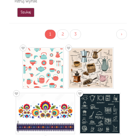
Filtruj wyniki
1
2
3
›