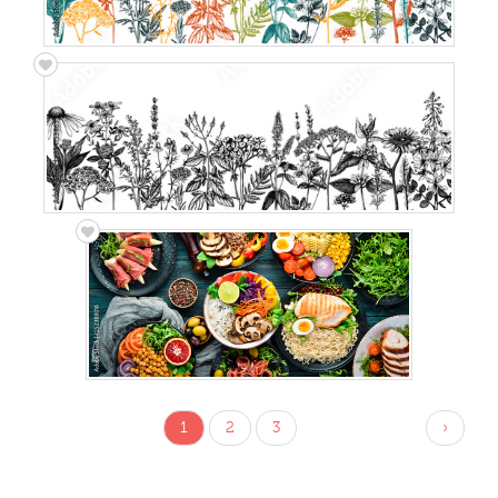
1
2
3
›