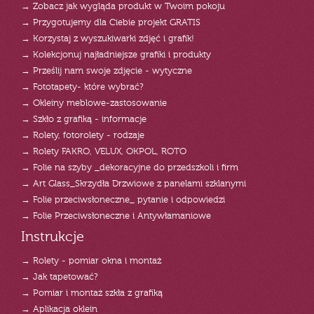
→ Zobacz jak wygląda produkt w Twoim pokoju
→ Przygotujemy dla Ciebie projekt GRATIS
→ Korzystaj z wyszukiwarki zdjęć i grafik!
→ Kolekcjonuj najładniejsze grafiki i produkty
→ Prześlij nam swoje zdjęcie - wytyczne
→ Fototapety- które wybrać?
→ Okleiny meblowe-zastosowanie
→ Szkło z grafiką - informacje
→ Rolety, fotorolety - rodzaje
→ Rolety FAKRO, VELUX, OKPOL, ROTO
→ Folie na szyby _dekoracyjne do przedszkoli i firm
→ Art Glass_Skrzydła Drzwiowe z panelami szklanymi
→ Folie przeciwsłoneczne_ pytanie i odpowiedzi
→ Folie Przeciwsłoneczne i Antywłamaniowe
Instrukcje
→ Rolety - pomiar okna i montaż
→ Jak tapetować?
→ Pomiar i montaż szkła z grafiką
→ Aplikacja oklein