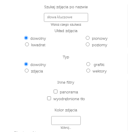
Szukaj zdjęcia po nazwie
Wpisz czego szukasz
Układ zdjęcia
dowolny
pionowy
kwadrat
poziomy
Typ
dowolny
grafiki
zdjęcia
wektory
Inne filtry
panorama
wyodrębnione tło
Kolor zdjęcia
kliknij...