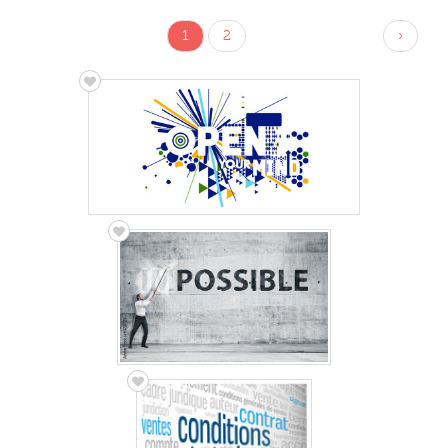
1
2
›