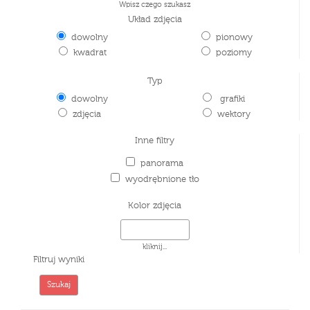
Wpisz czego szukasz
Układ zdjęcia
dowolny
pionowy
kwadrat
poziomy
Typ
dowolny
grafiki
zdjęcia
wektory
Inne filtry
panorama
wyodrębnione tło
Kolor zdjęcia
kliknij...
Filtruj wyniki