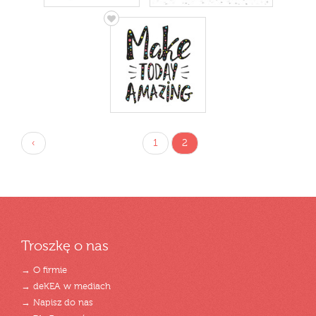
‹
1
2
Troszkę o nas
→ O firmie
→ deKEA w mediach
→ Napisz do nas