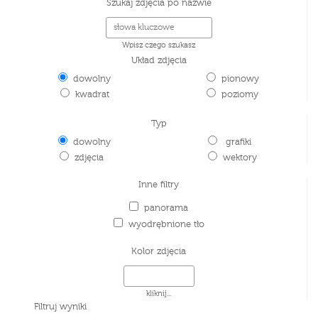
Szukaj zdjęcia po nazwie
Wpisz czego szukasz
Układ zdjęcia
dowolny
pionowy
kwadrat
poziomy
Typ
dowolny
grafiki
zdjęcia
wektory
Inne filtry
panorama
wyodrębnione tło
Kolor zdjęcia
kliknij...
Filtruj wyniki