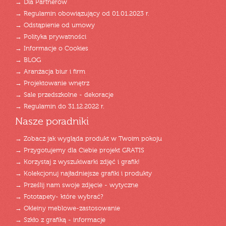
→ Dla Partnerów
→ Regulamin obowiązujący od 01.01.2023 r.
→ Odstąpienie od umowy
→ Polityka prywatności
→ Informacje o Cookies
→ BLOG
→ Aranżacja biur i firm
→ Projektowanie wnętrz
→ Sale przedszkolne - dekoracje
→ Regulamin do 31.12.2022 r.
Nasze poradniki
→ Zobacz jak wygląda produkt w Twoim pokoju
→ Przygotujemy dla Ciebie projekt GRATIS
→ Korzystaj z wyszukiwarki zdjęć i grafik!
→ Kolekcjonuj najładniejsze grafiki i produkty
→ Prześlij nam swoje zdjęcie - wytyczne
→ Fototapety- które wybrać?
→ Okleiny meblowe-zastosowanie
→ Szkło z grafiką - informacje