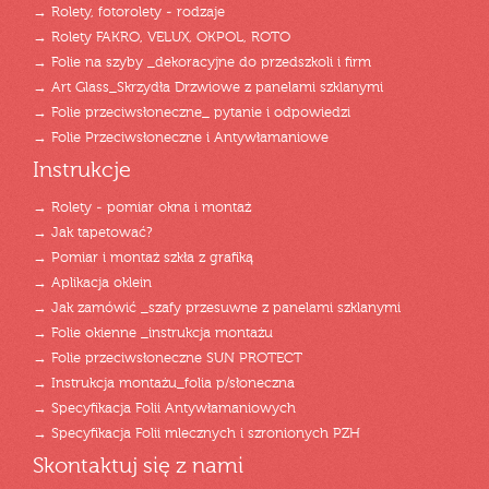
→ Rolety, fotorolety - rodzaje
→ Rolety FAKRO, VELUX, OKPOL, ROTO
→ Folie na szyby _dekoracyjne do przedszkoli i firm
→ Art Glass_Skrzydła Drzwiowe z panelami szklanymi
→ Folie przeciwsłoneczne_ pytanie i odpowiedzi
→ Folie Przeciwsłoneczne i Antywłamaniowe
Instrukcje
→ Rolety - pomiar okna i montaż
→ Jak tapetować?
→ Pomiar i montaż szkła z grafiką
→ Aplikacja oklein
→ Jak zamówić _szafy przesuwne z panelami szklanymi
→ Folie okienne _instrukcja montażu
→ Folie przeciwsłoneczne SUN PROTECT
→ Instrukcja montażu_folia p/słoneczna
→ Specyfikacja Folii Antywłamaniowych
→ Specyfikacja Folii mlecznych i szronionych PZH
Skontaktuj się z nami