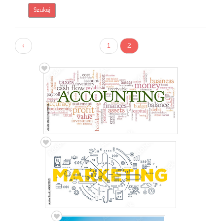
‹
1
2