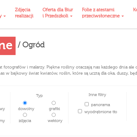
Zdjęcia
Oferta dla Biur
Folie z atestami
K
ty
realizacji
i Przedszkoli
przeciwsłoneczne
zne
/ Ogród
t fotografów i malarzy. Piękne rośliny otaczają nas każdego dnia ale
as w bajkowy świat kwiatów, roślin, które są ucztą dla oka, duszy, bę
Inne filtry
Typ
panorama
wy
dowolny
grafiki
wyodrębnione tło
my
zdjęcia
wektory