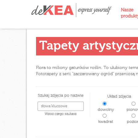
Nasze
produk
Tapety artystyc
Flora to miliony gatunków roślin. To ulubiony tema
Fototapety z serii "zaczarowany ogród" przeniosą n
Szukaj zdjęcia po nazwie
Układ zdjęcia
dowolny
piono
Wpisz czego szukasz
kwadrat
pozio