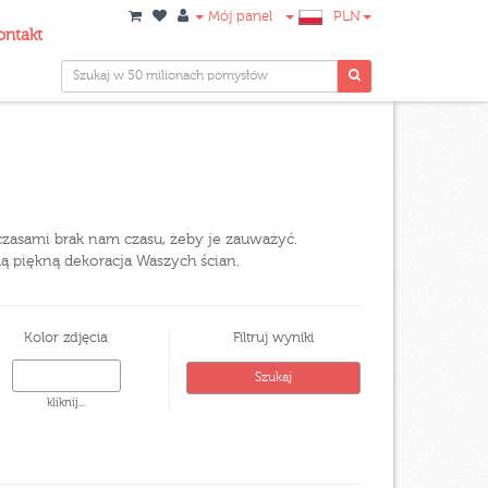
Mój panel
PLN
ontakt
 czasami brak nam czasu, żeby je zauważyć.
dą piękną dekoracja Waszych ścian.
Kolor zdjęcia
Filtruj wyniki
kliknij...