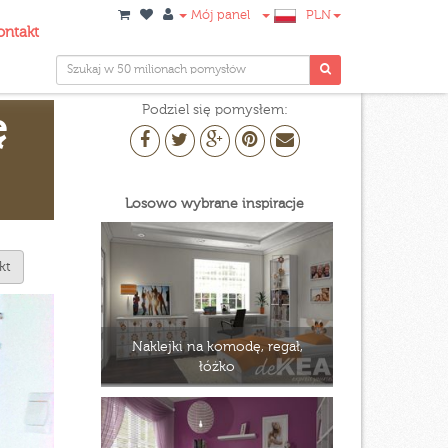
Mój panel
PLN
ontakt
Podziel się pomysłem:
ę
Losowo wybrane inspiracje
kt
Naklejki na komodę, regał,
łóżko