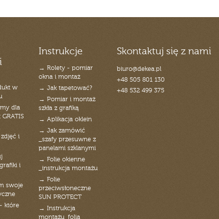
Instrukcje
Skontaktuj się z nami
i
→ Rolety - pomiar
biuro@dekea.pl
okna i montaż
+48 505 801 130
dukt w
→ Jak tapetować?
+48 532 499 375
u
→ Pomiar i montaż
emy dla
szkła z grafiką
t GRATIS
→ Aplikacja oklein
→ Jak zamówić
zdjęć i
_szafy przesuwne z
panelami szklanymi
j
→ Folie okienne
rafiki i
_instrukcja montażu
→ Folie
am swoje
przeciwsłoneczne
yczne
SUN PROTECT
- które
→ Instrukcja
montażu_folia