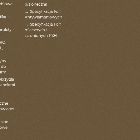
eblowe-
p/słoneczna
→ Specyfikacja Folii
fiką -
Antywłamaniowych
→ Specyfikacja Folii
orolety -
mlecznych i
szronionych PZH
RO,
L,
zyby
 do
firm
Skrzydła
panelami
czne_
powiedzi
czne i
iowe