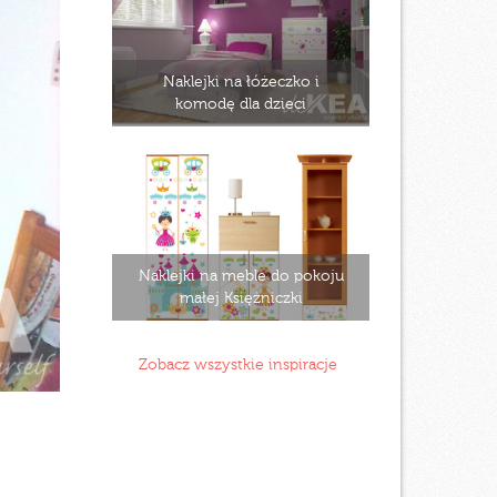
Naklejki na łóżeczko i
komodę dla dzieci
Naklejki na meble do pokoju
małej Księżniczki
Zobacz wszystkie inspiracje
y