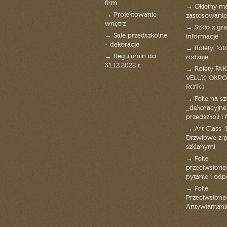
firm
→ Okleiny m
→ Projektowanie
zastosowanie
wnętrz
→ Szkło z gra
→ Sale przedszkolne
informacje
- dekoracje
→ Rolety, fot
→ Regulamin do
rodzaje
31.12.2022 r.
→ Rolety FAK
VELUX, OKPO
ROTO
→ Folie na s
_dekoracyjne
przedszkoli i 
→ Art Glass_
Drzwiowe z 
szklanymi
→ Folie
przeciwsłone
pytanie i od
→ Folie
Przeciwsłone
Antywłaman