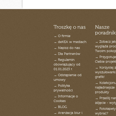
Troszkę o nas
Nasze
poradnik
→ O firmie
→ Zobacz jak
→ deKEA w mediach
wygląda pro
→ Napisz do nas
Twoim pokoj
→ Dla Partnerów
→ Przygotuj
→ Regulamin
Ciebie projek
obowiązujący od
→ Korzystaj z
01.01.2023 r.
wyszukiwarki 
→ Odstąpienie od
grafik!
umowy
→ Kolekcjonu
→ Polityka
najładniejsze g
prywatności
produkty
→ Informacje o
→ Prześlij n
Cookies
zdjęcie - wyt
→ BLOG
→ Fototapety
→ Aranżacja biur i
wybrać?