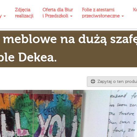
Zdjęcia
Oferta dla Biur
Folie z atestami
K
ty
realizacji
i Przedszkoli
przeciwsłoneczne
 meblowe na dużą szaf
le Dekea.
Zapytaj o ten produ