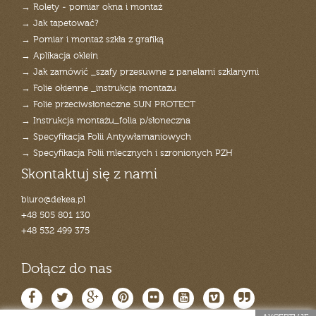
→ Rolety - pomiar okna i montaż
→ Jak tapetować?
→ Pomiar i montaż szkła z grafiką
→ Aplikacja oklein
→ Jak zamówić _szafy przesuwne z panelami szklanymi
→ Folie okienne _instrukcja montażu
→ Folie przeciwsłoneczne SUN PROTECT
→ Instrukcja montażu_folia p/słoneczna
→ Specyfikacja Folii Antywłamaniowych
→ Specyfikacja Folii mlecznych i szronionych PZH
Skontaktuj się z nami
biuro@dekea.pl
+48 505 801 130
+48 532 499 375
Dołącz do nas