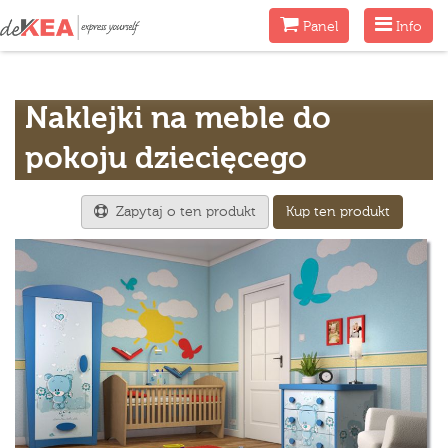
Menu
Menu
Panel
Info
Naklejki na meble do
pokoju dziecięcego
Zapytaj o ten produkt
Kup ten produkt