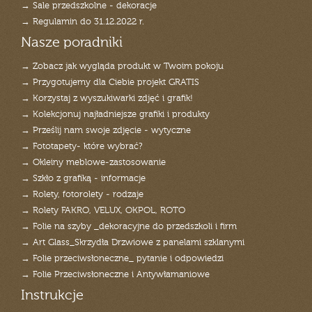
→ Sale przedszkolne - dekoracje
→ Regulamin do 31.12.2022 r.
Nasze poradniki
→ Zobacz jak wygląda produkt w Twoim pokoju
→ Przygotujemy dla Ciebie projekt GRATIS
→ Korzystaj z wyszukiwarki zdjęć i grafik!
→ Kolekcjonuj najładniejsze grafiki i produkty
→ Prześlij nam swoje zdjęcie - wytyczne
→ Fototapety- które wybrać?
→ Okleiny meblowe-zastosowanie
→ Szkło z grafiką - informacje
→ Rolety, fotorolety - rodzaje
→ Rolety FAKRO, VELUX, OKPOL, ROTO
→ Folie na szyby _dekoracyjne do przedszkoli i firm
→ Art Glass_Skrzydła Drzwiowe z panelami szklanymi
→ Folie przeciwsłoneczne_ pytanie i odpowiedzi
→ Folie Przeciwsłoneczne i Antywłamaniowe
Instrukcje