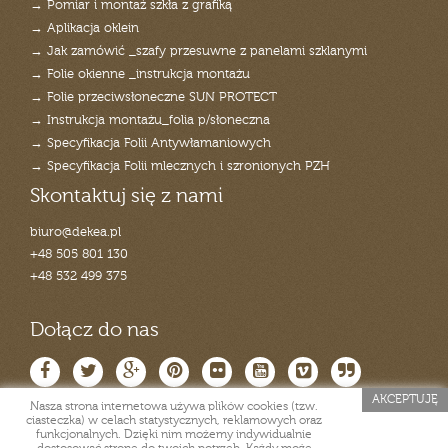
→ Pomiar i montaż szkła z grafiką
→ Aplikacja oklein
→ Jak zamówić _szafy przesuwne z panelami szklanymi
→ Folie okienne _instrukcja montażu
→ Folie przeciwsłoneczne SUN PROTECT
→ Instrukcja montażu_folia p/słoneczna
→ Specyfikacja Folii Antywłamaniowych
→ Specyfikacja Folii mlecznych i szronionych PZH
Skontaktuj się z nami
biuro@dekea.pl
+48 505 801 130
+48 532 499 375
Dołącz do nas
AKCEPTUJĘ
Nasza strona internetowa używa plików cookies (tzw.
ciasteczka) w celach statystycznych, reklamowych oraz
funkcjonalnych. Dzięki nim możemy indywidualnie