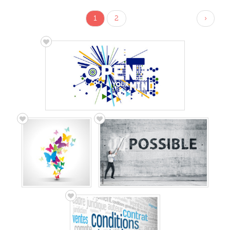
1
2
›