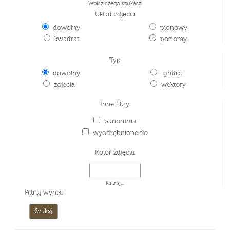
Wpisz czego szukasz
Układ zdjęcia
dowolny
pionowy
kwadrat
poziomy
Typ
dowolny
grafiki
zdjęcia
wektory
Inne filtry
panorama
wyodrębnione tło
Kolor zdjęcia
kliknij...
Filtruj wyniki