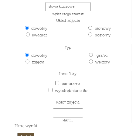
Wpisz czego szukasz
Układ zdjęcia
dowolny
pionowy
kwadrat
poziomy
Typ
dowolny
grafiki
zdjęcia
wektory
Inne filtry
panorama
wyodrębnione tło
Kolor zdjęcia
kliknij...
Filtruj wyniki