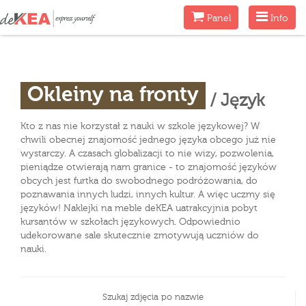
Menu
Menu
Panel
Info
Okleiny na fronty
/ Język
Kto z nas nie korzystał z nauki w szkole językowej? W
chwili obecnej znajomość jednego języka obcego już nie
wystarczy. A czasach globalizacji to nie wizy, pozwolenia,
pieniądze otwierają nam granice - to znajomość języków
obcych jest furtka do swobodnego podróżowania, do
poznawania innych ludzi, innych kultur. A więc uczmy się
języków! Naklejki na meble deKEA uatrakcyjnia pobyt
kursantów w szkołach językowych. Odpowiednio
udekorowane sale skutecznie zmotywują uczniów do
nauki.
Szukaj zdjęcia po nazwie