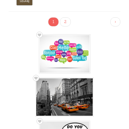
1
2
›