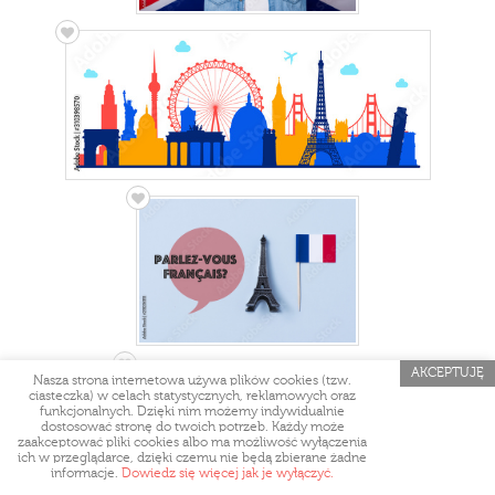
AKCEPTUJĘ
Nasza strona internetowa używa plików cookies (tzw.
ciasteczka) w celach statystycznych, reklamowych oraz
funkcjonalnych. Dzięki nim możemy indywidualnie
dostosować stronę do twoich potrzeb. Każdy może
zaakceptować pliki cookies albo ma możliwość wyłączenia
ich w przeglądarce, dzięki czemu nie będą zbierane żadne
informacje.
Dowiedz się więcej jak je wyłączyć.