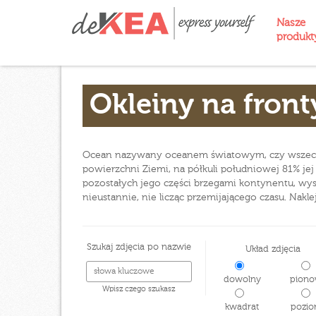
Nasze
produk
Okleiny na front
Ocean nazywany oceanem światowym, czy wszecho
powierzchni Ziemi, na półkuli południowej 81% jej
pozostałych jego części brzegami kontynentu, w
nieustannie, nie licząc przemijającego czasu. Nakle
Szukaj zdjęcia po nazwie
Układ zdjęcia
dowolny
piono
Wpisz czego szukasz
kwadrat
pozio