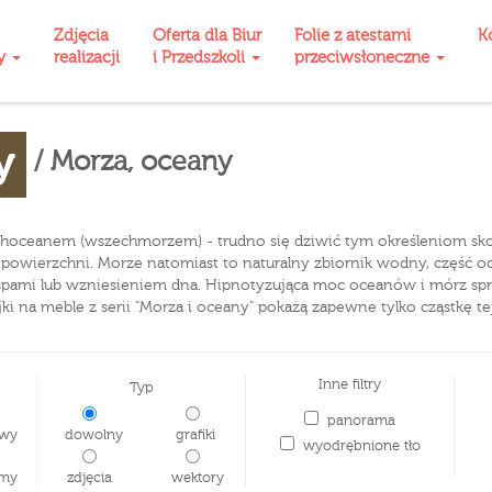
Zdjęcia
Oferta dla Biur
Folie z atestami
K
ty
realizacji
i Przedszkoli
przeciwsłoneczne
y
/ Morza, oceany
ceanem (wszechmorzem) - trudno się dziwić tym określeniom skor
 powierzchni. Morze natomiast to naturalny zbiornik wodny, część o
yspami lub wzniesieniem dna. Hipnotyzująca moc oceanów i mórz s
jki na meble z serii "Morza i oceany" pokażą zapewne tylko cząstkę te
Inne filtry
Typ
panorama
wy
dowolny
grafiki
wyodrębnione tło
my
zdjęcia
wektory