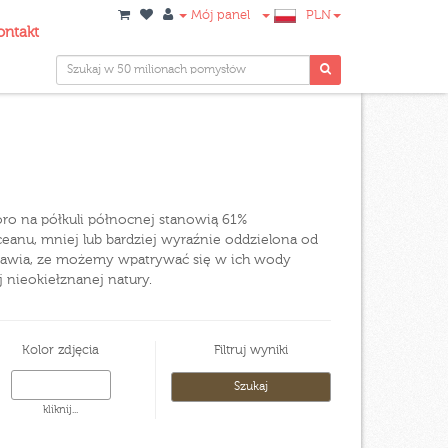
Mój panel
PLN
ontakt
o na półkuli północnej stanowią 61%
ceanu, mniej lub bardziej wyraźnie oddzielona od
prawia, ze możemy wpatrywać się w ich wody
j nieokiełznanej natury.
Kolor zdjęcia
Filtruj wyniki
kliknij...