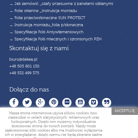
→ Jak zamówić _szafy przesuwne z panelami szklanymi
→ Folie okienne _instrukcja montażu
→ Folie przeciwsłoneczne SUN PROTECT
→ Instrukcja montażu_folia p/słoneczna
→ Specyfikacja Folii Antywłamaniowych
→ Specyfikacja Folii mlecznych i szronionych PZH
Skontaktuj się z nami
biuro@dekea.pl
+48 505 801 130
+48 532 499 375
Dołącz do nas
AKCEPTUJĘ
Nasza strona internetowa używa plików cookies (tzw.
ciasteczka) w celach statystycznych, reklamowych oraz
funkcjonalnych. Dzięki nim możemy indywidualnie
dostosować stronę do twoich potrzeb. Każdy może
zaakceptować pliki cookies albo ma możliwość wyłączenia
ich w przeglądarce, dzięki czemu nie będą zbierane żadne