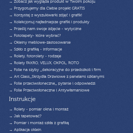
→ Zobacz jak wygląda produkt w Twoim pokoju
→ Przygotujemy dla Ciebie projekt GRATIS
→ Korzystaj z wyszukiwarki zdjęć i grafik!
→ Kolekcjonuj najładniejsze grafiki i produkty
→ Prześlij nam swoje zdjęcie - wytyczne
→ Fototapety- które wybrać?
→ Okleiny meblowe-zastosowanie
→ Szkło z grafiką - informacje
→ Rolety, fotorolety - rodzaje
→ Rolety FAKRO, VELUX, OKPOL, ROTO
→ Folie na szyby _dekoracyjne do przedszkoli i firm
→ Art Glass_Skrzydła Drzwiowe z panelami szklanymi
→ Folie przeciwsłoneczne_ pytanie i odpowiedzi
→ Folie Przeciwsłoneczne i Antywłamaniowe
Instrukcje
→ Rolety - pomiar okna i montaż
→ Jak tapetować?
→ Pomiar i montaż szkła z grafiką
→ Aplikacja oklein