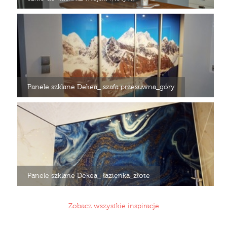
Panele szklane Dekea_ szafa przesuwna_góry
Panele szklane Dekea_ łazienka_złote
Zobacz wszystkie inspiracje