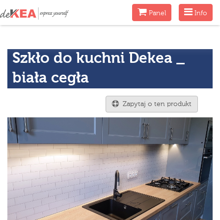
Menu
Menu
Panel
Info
Szkło do kuchni Dekea _
biała cegła
Zapytaj o ten produkt