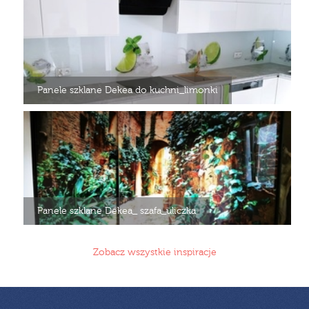
Panele szklane Dekea do kuchni_limonki
Panele szklane Dekea_ szafa_uliczka
Zobacz wszystkie inspiracje