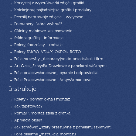
→ Korzystaj z wyszukiwarki zdjęć i grafik!
→ Kolekcjonuj najładniejsze grafiki i produkty
→ Prześlij nam swoje zdjęcie - wytyczne
→ Fototapety- które wybrać?
→ Okleiny meblowe-zastosowanie
→ Szkło z grafiką - informacje
→ Rolety, fotorolety - rodzaje
→ Rolety FAKRO, VELUX, OKPOL, ROTO
→ Folie na szyby _dekoracyjne do przedszkoli i firm
→ Art Glass_Skrzydła Drzwiowe z panelami szklanymi
→ Folie przeciwsłoneczne_ pytanie i odpowiedzi
→ Folie Przeciwsłoneczne i Antywłamaniowe
Instrukcje
→ Rolety - pomiar okna i montaż
→ Jak tapetować?
→ Pomiar i montaż szkła z grafiką
→ Aplikacja oklein
→ Jak zamówić _szafy przesuwne z panelami szklanymi
→ Folie okienne _instrukcja montażu