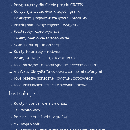
→ Przygotujemy dla Ciebie projekt GRATIS
→ Korzystaj z wyszukiwarki zdjęć i grafik!
→ Kolekcjonuj najładniejsze grafiki i produkty
→ Prześlij nam swoje zdjęcie - wytyczne
→ Fototapety- które wybrać?
→ Okleiny meblowe-zastosowanie
→ Szkło z grafiką - informacje
→ Rolety, fotorolety - rodzaje
→ Rolety FAKRO, VELUX, OKPOL, ROTO
→ Folie na szyby _dekoracyjne do przedszkoli i firm
→ Art Glass_Skrzydła Drzwiowe z panelami szklanymi
→ Folie przeciwsłoneczne_ pytanie i odpowiedzi
→ Folie Przeciwsłoneczne i Antywłamaniowe
Instrukcje
→ Rolety - pomiar okna i montaż
→ Jak tapetować?
→ Pomiar i montaż szkła z grafiką
→ Aplikacja oklein