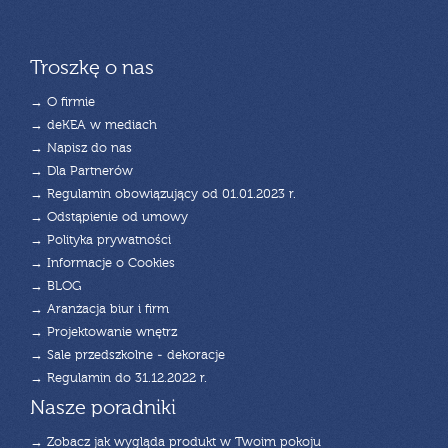
Troszkę o nas
→ O firmie
→ deKEA w mediach
→ Napisz do nas
→ Dla Partnerów
→ Regulamin obowiązujący od 01.01.2023 r.
→ Odstąpienie od umowy
→ Polityka prywatności
→ Informacje o Cookies
→ BLOG
→ Aranżacja biur i firm
→ Projektowanie wnętrz
→ Sale przedszkolne - dekoracje
→ Regulamin do 31.12.2022 r.
Nasze poradniki
→ Zobacz jak wygląda produkt w Twoim pokoju