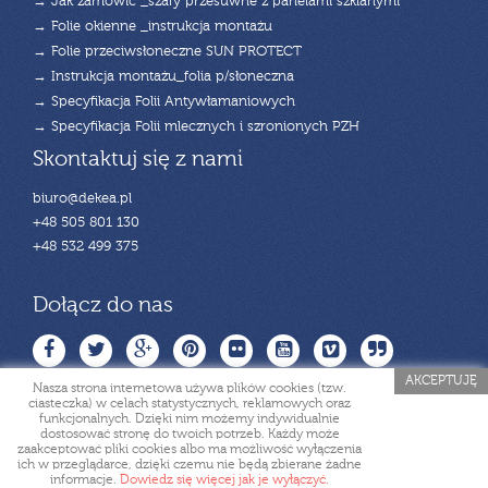
→ Jak zamówić _szafy przesuwne z panelami szklanymi
→ Folie okienne _instrukcja montażu
→ Folie przeciwsłoneczne SUN PROTECT
→ Instrukcja montażu_folia p/słoneczna
→ Specyfikacja Folii Antywłamaniowych
→ Specyfikacja Folii mlecznych i szronionych PZH
Skontaktuj się z nami
biuro@dekea.pl
+48 505 801 130
+48 532 499 375
Dołącz do nas
AKCEPTUJĘ
Nasza strona internetowa używa plików cookies (tzw.
ciasteczka) w celach statystycznych, reklamowych oraz
funkcjonalnych. Dzięki nim możemy indywidualnie
dostosować stronę do twoich potrzeb. Każdy może
zaakceptować pliki cookies albo ma możliwość wyłączenia
ich w przeglądarce, dzięki czemu nie będą zbierane żadne
Copyright deKEA. All rights reserved.
informacje.
Dowiedz się więcej jak je wyłączyć.