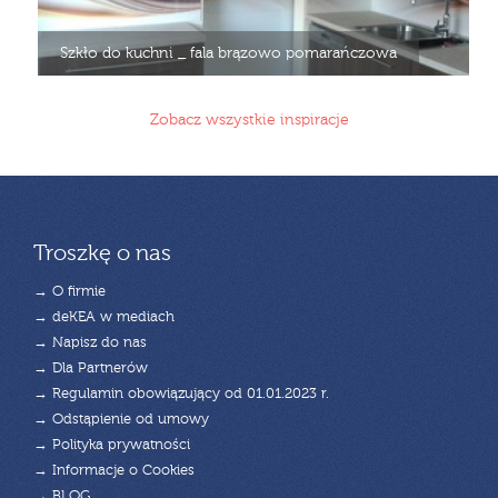
Szkło do kuchni _ fala brązowo pomarańczowa
Zobacz wszystkie inspiracje
Troszkę o nas
→ O firmie
→ deKEA w mediach
→ Napisz do nas
→ Dla Partnerów
→ Regulamin obowiązujący od 01.01.2023 r.
→ Odstąpienie od umowy
→ Polityka prywatności
→ Informacje o Cookies
→ BLOG