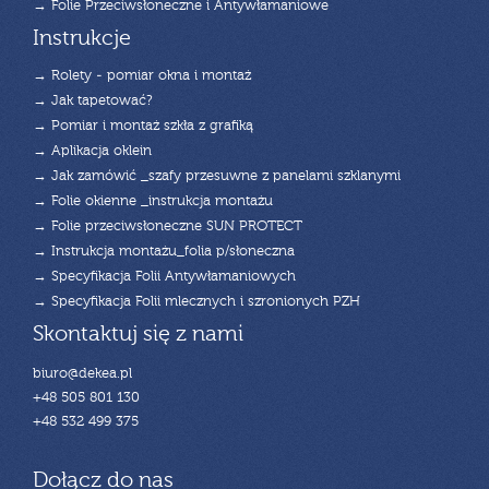
→ Folie Przeciwsłoneczne i Antywłamaniowe
Instrukcje
→ Rolety - pomiar okna i montaż
→ Jak tapetować?
→ Pomiar i montaż szkła z grafiką
→ Aplikacja oklein
→ Jak zamówić _szafy przesuwne z panelami szklanymi
→ Folie okienne _instrukcja montażu
→ Folie przeciwsłoneczne SUN PROTECT
→ Instrukcja montażu_folia p/słoneczna
→ Specyfikacja Folii Antywłamaniowych
→ Specyfikacja Folii mlecznych i szronionych PZH
Skontaktuj się z nami
biuro@dekea.pl
+48 505 801 130
+48 532 499 375
Dołącz do nas