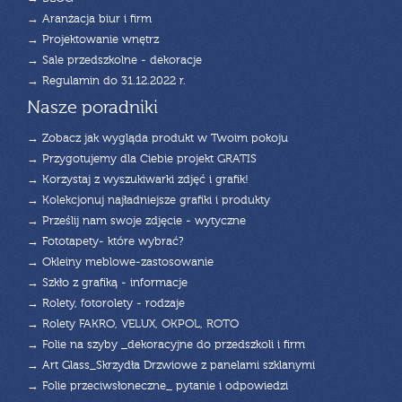
→ Aranżacja biur i firm
→ Projektowanie wnętrz
→ Sale przedszkolne - dekoracje
→ Regulamin do 31.12.2022 r.
Nasze poradniki
→ Zobacz jak wygląda produkt w Twoim pokoju
→ Przygotujemy dla Ciebie projekt GRATIS
→ Korzystaj z wyszukiwarki zdjęć i grafik!
→ Kolekcjonuj najładniejsze grafiki i produkty
→ Prześlij nam swoje zdjęcie - wytyczne
→ Fototapety- które wybrać?
→ Okleiny meblowe-zastosowanie
→ Szkło z grafiką - informacje
→ Rolety, fotorolety - rodzaje
→ Rolety FAKRO, VELUX, OKPOL, ROTO
→ Folie na szyby _dekoracyjne do przedszkoli i firm
→ Art Glass_Skrzydła Drzwiowe z panelami szklanymi
→ Folie przeciwsłoneczne_ pytanie i odpowiedzi