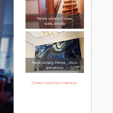
Panele szklane Dekea_
szafa_schody
Panel szklany Dekea _ złoto
granatowy
Zobacz wszystkie inspiracje