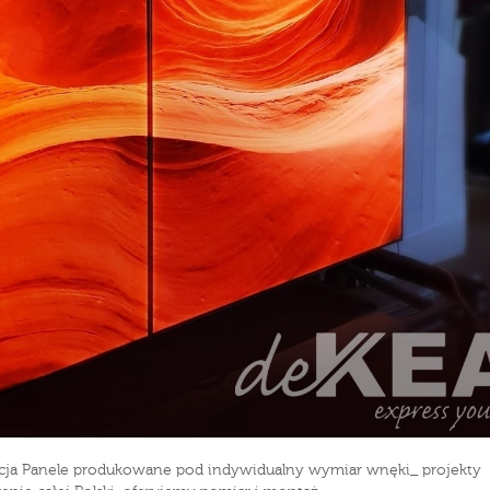
racja Panele produkowane pod indywidualny wymiar wnęki_ projekty