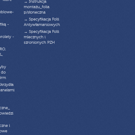
→ Instrukcja
montażu_folia
eblowe-
p/słoneczna
→ Specyfikacja Folii
fiką -
Antywłamaniowych
→ Specyfikacja Folii
orolety -
mlecznych i
szronionych PZH
RO,
L,
zyby
 do
firm
Skrzydła
panelami
czne_
powiedzi
czne i
iowe