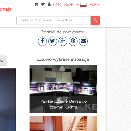
Mój panel
PLN
ontakt
Podziel się pomysłem:
Losowo wybrane inspiracje
kt
Panele szklane Dekea do
czarnej kuchni