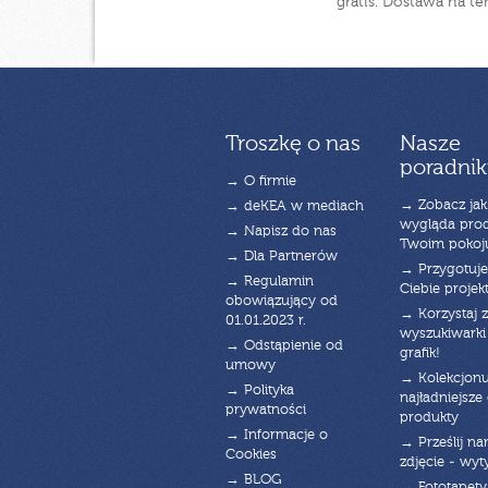
gratis. Dostawa na te
Troszkę o nas
Nasze
poradnik
→ O firmie
→ Zobacz jak
→ deKEA w mediach
wygląda pro
→ Napisz do nas
Twoim pokoj
→ Dla Partnerów
→ Przygotuj
→ Regulamin
Ciebie projek
obowiązujący od
→ Korzystaj z
01.01.2023 r.
wyszukiwarki 
→ Odstąpienie od
grafik!
umowy
→ Kolekcjonu
→ Polityka
najładniejsze g
prywatności
produkty
→ Informacje o
→ Prześlij n
Cookies
zdjęcie - wyt
→ BLOG
→ Fototapety