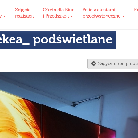
Zdjęcia
Oferta dla Biur
Folie z atestami
K
ty
realizacji
i Przedszkoli
przeciwsłoneczne
ekea_ podświetlane
Zapytaj o ten produ