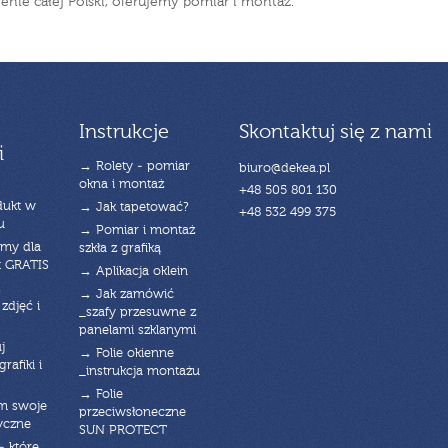
renie całej Polski, oferujemy pomiar i montaż.
Instrukcje
Skontaktuj się z nami
i
→ Rolety - pomiar
biuro@dekea.pl
okna i montaż
+48 505 801 130
dukt w
→ Jak tapetować?
+48 532 499 375
u
→ Pomiar i montaż
emy dla
szkła z grafiką
t GRATIS
→ Aplikacja oklein
→ Jak zamówić
zdjęć i
_szafy przesuwne z
panelami szklanymi
j
→ Folie okienne
rafiki i
_instrukcja montażu
→ Folie
am swoje
przeciwsłoneczne
yczne
SUN PROTECT
- które