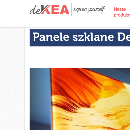
Nasze
produk
Panele szklane D