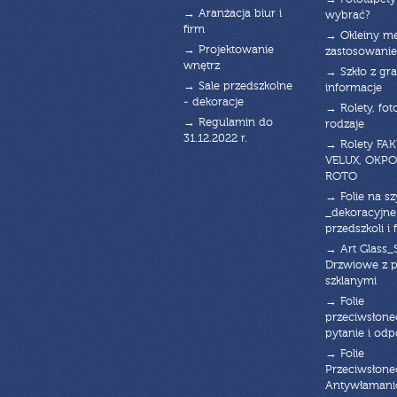
→ Aranżacja biur i
wybrać?
firm
→ Okleiny m
→ Projektowanie
zastosowanie
wnętrz
→ Szkło z gra
→ Sale przedszkolne
informacje
- dekoracje
→ Rolety, fot
→ Regulamin do
rodzaje
31.12.2022 r.
→ Rolety FAK
VELUX, OKPO
ROTO
→ Folie na s
_dekoracyjne
przedszkoli i 
→ Art Glass_
Drzwiowe z 
szklanymi
→ Folie
przeciwsłone
pytanie i od
→ Folie
Przeciwsłone
Antywłaman