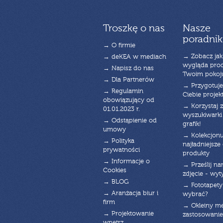
Troszkę o nas
Nasze
poradnik
→ O firmie
→ Zobacz jak
→ deKEA w mediach
wygląda pro
→ Napisz do nas
Twoim pokoj
→ Dla Partnerów
→ Przygotuj
→ Regulamin
Ciebie projek
obowiązujący od
→ Korzystaj z
01.01.2023 r.
wyszukiwarki 
→ Odstąpienie od
grafik!
umowy
→ Kolekcjonu
→ Polityka
najładniejsze g
prywatności
produkty
→ Informacje o
→ Prześlij n
Cookies
zdjęcie - wyt
→ BLOG
→ Fototapety
→ Aranżacja biur i
wybrać?
firm
→ Okleiny m
→ Projektowanie
zastosowanie
wnętrz