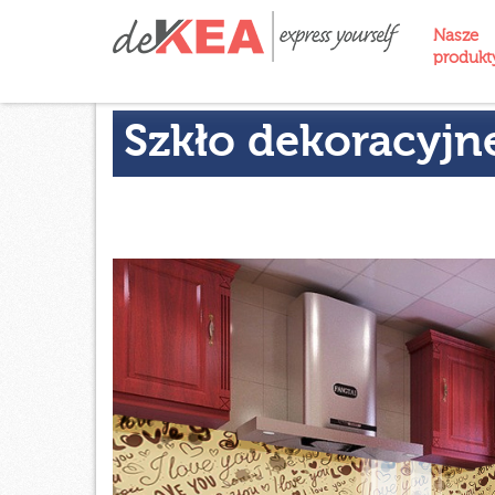
Nasze
produk
Szkło dekoracyjn