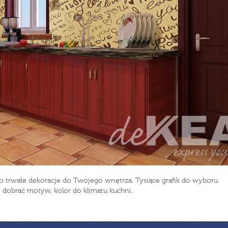
o trwałe dekoracje do Twojego wnętrza. Tysiące grafik do wyboru
e dobrać motyw, kolor do klimatu kuchni.