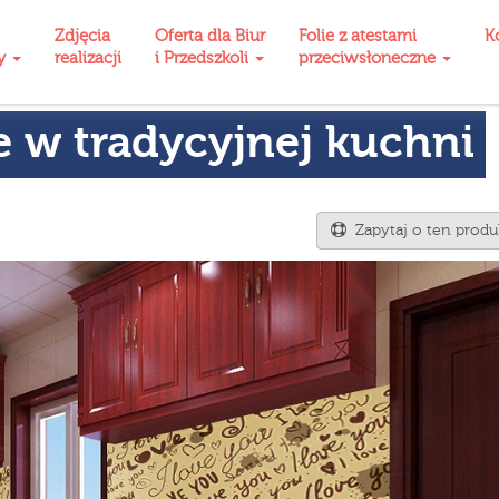
Zdjęcia
Oferta dla Biur
Folie z atestami
K
ty
realizacji
i Przedszkoli
przeciwsłoneczne
e w tradycyjnej kuchni
Zapytaj o ten produ