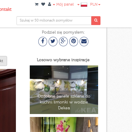
Mój panel
PLN
ontakt
Podziel się pomysłem:
Losowo wybrane inspiracje
kt
Ozdobne panele szklane do
kuchni limonki w wodzie
Dekea