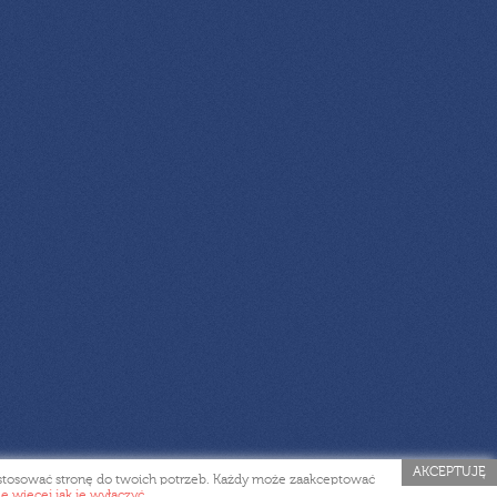
AKCEPTUJĘ
dostosować stronę do twoich potrzeb. Każdy może zaakceptować
ę więcej jak je wyłączyć.