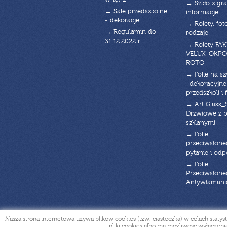
→ Szkło z gra
→ Sale przedszkolne
informacje
- dekoracje
→ Rolety, fot
→ Regulamin do
rodzaje
31.12.2022 r.
→ Rolety FAK
VELUX, OKPO
ROTO
→ Folie na s
_dekoracyjne
przedszkoli i 
→ Art Glass_
Drzwiowe z 
szklanymi
→ Folie
przeciwsłone
pytanie i od
→ Folie
Przeciwsłone
Antywłaman
Nasza strona internetowa używa plików cookies (tzw. ciasteczka) w celach sta
pliki cookies albo ma możliwość wyłączeni