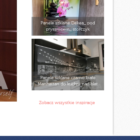
Panele szklane Dekea_ pod
prysznicem_ storczyk
Panele szklane czarno białe
Manhattan do kuchni nad blat
Zobacz wszystkie inspiracje