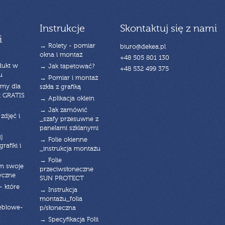
Instrukcje
Skontaktuj się z nami
i
→ Rolety - pomiar
biuro@dekea.pl
okna i montaż
+48 505 801 130
dukt w
→ Jak tapetować?
+48 532 499 375
u
→ Pomiar i montaż
emy dla
szkła z grafiką
t GRATIS
→ Aplikacja oklein
→ Jak zamówić
zdjęć i
_szafy przesuwne z
panelami szklanymi
j
→ Folie okienne
rafiki i
_instrukcja montażu
→ Folie
am swoje
przeciwsłoneczne
yczne
SUN PROTECT
- które
→ Instrukcja
montażu_folia
eblowe-
p/słoneczna
→ Specyfikacja Folii