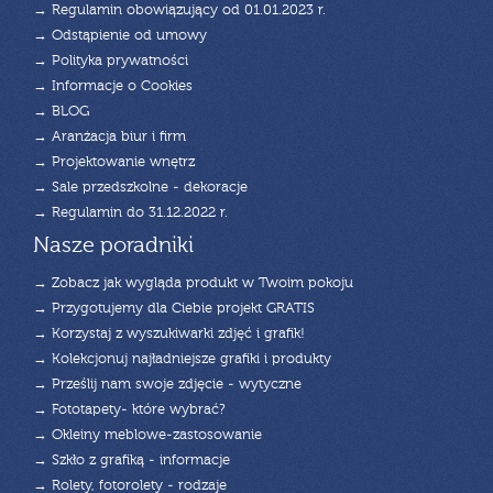
→ Regulamin obowiązujący od 01.01.2023 r.
→ Odstąpienie od umowy
→ Polityka prywatności
→ Informacje o Cookies
→ BLOG
→ Aranżacja biur i firm
→ Projektowanie wnętrz
→ Sale przedszkolne - dekoracje
→ Regulamin do 31.12.2022 r.
Nasze poradniki
→ Zobacz jak wygląda produkt w Twoim pokoju
→ Przygotujemy dla Ciebie projekt GRATIS
→ Korzystaj z wyszukiwarki zdjęć i grafik!
→ Kolekcjonuj najładniejsze grafiki i produkty
→ Prześlij nam swoje zdjęcie - wytyczne
→ Fototapety- które wybrać?
→ Okleiny meblowe-zastosowanie
→ Szkło z grafiką - informacje
→ Rolety, fotorolety - rodzaje