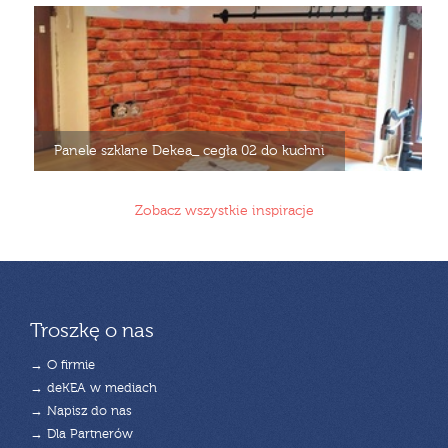
Panele szklane Dekea_ cegła 02 do kuchni
Zobacz wszystkie inspiracje
Troszkę o nas
→ O firmie
→ deKEA w mediach
→ Napisz do nas
→ Dla Partnerów