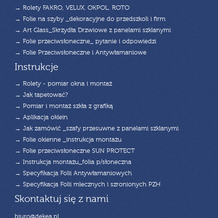
→ Rolety FAKRO, VELUX, OKPOL, ROTO
→ Folie na szyby _dekoracyjne do przedszkoli i firm
→ Art Glass_Skrzydła Drzwiowe z panelami szklanymi
→ Folie przeciwsłoneczne_ pytanie i odpowiedzi
→ Folie Przeciwsłoneczne i Antywłamaniowe
Instrukcje
→ Rolety - pomiar okna i montaż
→ Jak tapetować?
→ Pomiar i montaż szkła z grafiką
→ Aplikacja oklein
→ Jak zamówić _szafy przesuwne z panelami szklanymi
→ Folie okienne _instrukcja montażu
→ Folie przeciwsłoneczne SUN PROTECT
→ Instrukcja montażu_folia p/słoneczna
→ Specyfikacja Folii Antywłamaniowych
→ Specyfikacja Folii mlecznych i szronionych PZH
Skontaktuj się z nami
biuro@dekea.pl