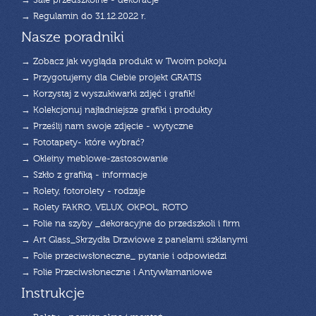
→ Sale przedszkolne - dekoracje
→ Regulamin do 31.12.2022 r.
Nasze poradniki
→ Zobacz jak wygląda produkt w Twoim pokoju
→ Przygotujemy dla Ciebie projekt GRATIS
→ Korzystaj z wyszukiwarki zdjęć i grafik!
→ Kolekcjonuj najładniejsze grafiki i produkty
→ Prześlij nam swoje zdjęcie - wytyczne
→ Fototapety- które wybrać?
→ Okleiny meblowe-zastosowanie
→ Szkło z grafiką - informacje
→ Rolety, fotorolety - rodzaje
→ Rolety FAKRO, VELUX, OKPOL, ROTO
→ Folie na szyby _dekoracyjne do przedszkoli i firm
→ Art Glass_Skrzydła Drzwiowe z panelami szklanymi
→ Folie przeciwsłoneczne_ pytanie i odpowiedzi
→ Folie Przeciwsłoneczne i Antywłamaniowe
Instrukcje