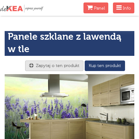
Menu
Menu
Panel
Info
Panele szklane z lawendą
w tle
Zapytaj o ten produkt
Kup ten produkt