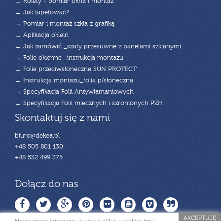
→ Rolety - pomiar okna i montaż
→ Jak tapetować?
→ Pomiar i montaż szkła z grafiką
→ Aplikacja oklein
→ Jak zamówić _szafy przesuwne z panelami szklanymi
→ Folie okienne _instrukcja montażu
→ Folie przeciwsłoneczne SUN PROTECT
→ Instrukcja montażu_folia p/słoneczna
→ Specyfikacja Folii Antywłamaniowych
→ Specyfikacja Folii mlecznych i szronionych PZH
Skontaktuj się z nami
biuro@dekea.pl
+48 505 801 130
+48 532 499 375
Dołącz do nas
AKCEPTUJĘ