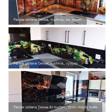
Panele szklane Dekea_ kuchnia_ las, jesien
Panele szklane Dekea_ kuchnia_ cytrusy
Panele szklane Dekea do kuchni_ zloto, miedź, białe