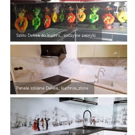
Szkło Dekea do kuchni_ soczyste papryki
Panele szklane Dekea_ kuchnia_złote