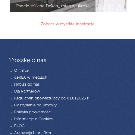
Panele szklane Dekea_ miasto, uliczka
Zobacz wszystkie inspiracje
Troszkę o nas
→ O firmie
→ deKEA w mediach
→ Napisz do nas
→ Dla Partnerów
→ Regulamin obowiązujący od 01.01.2023 r.
→ Odstąpienie od umowy
→ Polityka prywatności
→ Informacje o Cookies
→ BLOG
→ Aranżacja biur i firm