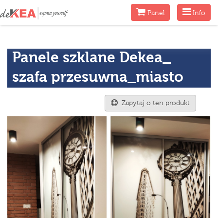
Menu
Menu
Panel
Info
Panele szklane Dekea_
szafa przesuwna_miasto
Zapytaj o ten produkt