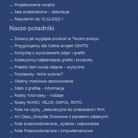
→ Projektowanie wnętrz
→ Sale przedszkolne - dekoracje
→ Regulamin do 31.12.2022 r.
Nasze poradniki
→ Zobacz jak wygląda produkt w Twoim pokoju
→ Przygotujemy dla Ciebie projekt GRATIS
→ Korzystaj z wyszukiwarki zdjęć i grafik!
→ Kolekcjonuj najładniejsze grafiki i produkty
→ Prześlij nam swoje zdjęcie - wytyczne
→ Fototapety- które wybrać?
→ Okleiny meblowe-zastosowanie
→ Szkło z grafiką - informacje
→ Rolety, fotorolety - rodzaje
→ Rolety FAKRO, VELUX, OKPOL, ROTO
→ Folie na szyby _dekoracyjne do przedszkoli i firm
→ Art Glass_Skrzydła Drzwiowe z panelami szklanymi
→ Folie przeciwsłoneczne_ pytanie i odpowiedzi
→ Folie Przeciwsłoneczne i Antywłamaniowe