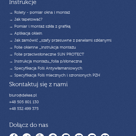
Instrukcje
→ Rolety - pomiar okna i montaż
→ Jak tapetować?
→ Pomiar i montaż szkła z grafiką
→ Aplikacja oklein
→ Jak zamówić _szafy przesuwne z panelami szklanymi
→ Folie okienne _instrukcja montażu
→ Folie przeciwsłoneczne SUN PROTECT
→ Instrukcja montażu_folia p/słoneczna
→ Specyfikacja Folii Antywłamaniowych
→ Specyfikacja Folii mlecznych i szronionych PZH
Skontaktuj się z nami
biuro@dekea.pl
+48 505 801 130
+48 532 499 375
Dołącz do nas