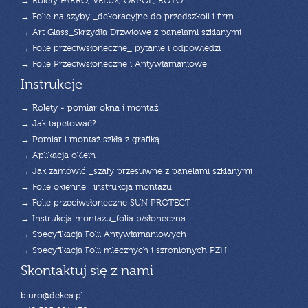
→ Rolety FAKRO, VELUX, OKPOL, ROTO
→ Folie na szyby _dekoracyjne do przedszkoli i firm
→ Art Glass_Skrzydła Drzwiowe z panelami szklanymi
→ Folie przeciwsłoneczne_ pytanie i odpowiedzi
→ Folie Przeciwsłoneczne i Antywłamaniowe
Instrukcje
→ Rolety - pomiar okna i montaż
→ Jak tapetować?
→ Pomiar i montaż szkła z grafiką
→ Aplikacja oklein
→ Jak zamówić _szafy przesuwne z panelami szklanymi
→ Folie okienne _instrukcja montażu
→ Folie przeciwsłoneczne SUN PROTECT
→ Instrukcja montażu_folia p/słoneczna
→ Specyfikacja Folii Antywłamaniowych
→ Specyfikacja Folii mlecznych i szronionych PZH
Skontaktuj się z nami
biuro@dekea.pl