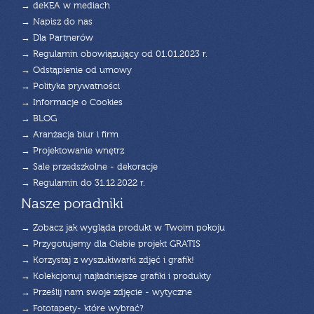
→ deKEA w mediach
→ Napisz do nas
→ Dla Partnerów
→ Regulamin obowiązujący od 01.01.2023 r.
→ Odstąpienie od umowy
→ Polityka prywatności
→ Informacje o Cookies
→ BLOG
→ Aranżacja biur i firm
→ Projektowanie wnętrz
→ Sale przedszkolne - dekoracje
→ Regulamin do 31.12.2022 r.
Nasze poradniki
→ Zobacz jak wygląda produkt w Twoim pokoju
→ Przygotujemy dla Ciebie projekt GRATIS
→ Korzystaj z wyszukiwarki zdjęć i grafik!
→ Kolekcjonuj najładniejsze grafiki i produkty
→ Prześlij nam swoje zdjęcie - wytyczne
→ Fototapety- które wybrać?