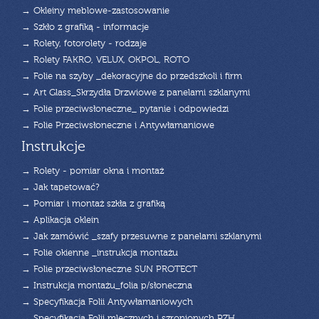
→ Okleiny meblowe-zastosowanie
→ Szkło z grafiką - informacje
→ Rolety, fotorolety - rodzaje
→ Rolety FAKRO, VELUX, OKPOL, ROTO
→ Folie na szyby _dekoracyjne do przedszkoli i firm
→ Art Glass_Skrzydła Drzwiowe z panelami szklanymi
→ Folie przeciwsłoneczne_ pytanie i odpowiedzi
→ Folie Przeciwsłoneczne i Antywłamaniowe
Instrukcje
→ Rolety - pomiar okna i montaż
→ Jak tapetować?
→ Pomiar i montaż szkła z grafiką
→ Aplikacja oklein
→ Jak zamówić _szafy przesuwne z panelami szklanymi
→ Folie okienne _instrukcja montażu
→ Folie przeciwsłoneczne SUN PROTECT
→ Instrukcja montażu_folia p/słoneczna
→ Specyfikacja Folii Antywłamaniowych
→ Specyfikacja Folii mlecznych i szronionych PZH