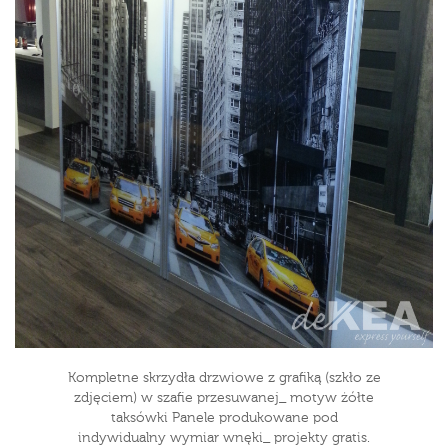
Kompletne skrzydła drzwiowe z grafiką (szkło ze
zdjęciem) w szafie przesuwanej_ motyw żółte
taksówki Panele produkowane pod
indywidualny wymiar wnęki_ projekty gratis.