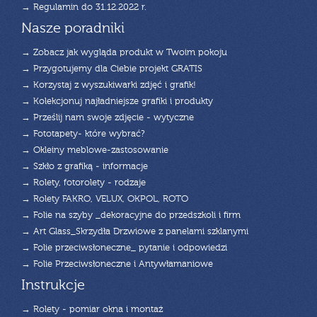
→ Regulamin do 31.12.2022 r.
Nasze poradniki
→ Zobacz jak wygląda produkt w Twoim pokoju
→ Przygotujemy dla Ciebie projekt GRATIS
→ Korzystaj z wyszukiwarki zdjęć i grafik!
→ Kolekcjonuj najładniejsze grafiki i produkty
→ Prześlij nam swoje zdjęcie - wytyczne
→ Fototapety- które wybrać?
→ Okleiny meblowe-zastosowanie
→ Szkło z grafiką - informacje
→ Rolety, fotorolety - rodzaje
→ Rolety FAKRO, VELUX, OKPOL, ROTO
→ Folie na szyby _dekoracyjne do przedszkoli i firm
→ Art Glass_Skrzydła Drzwiowe z panelami szklanymi
→ Folie przeciwsłoneczne_ pytanie i odpowiedzi
→ Folie Przeciwsłoneczne i Antywłamaniowe
Instrukcje
→ Rolety - pomiar okna i montaż