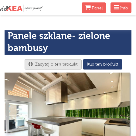
Menu
Menu
Panel
Info
Panele szklane- zielone
bambusy
Zapytaj o ten produkt
Kup ten produkt