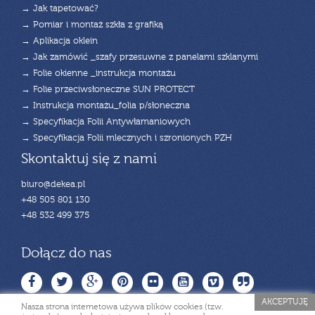
→ Jak tapetować?
→ Pomiar i montaż szkła z grafiką
→ Aplikacja oklein
→ Jak zamówić _szafy przesuwne z panelami szklanymi
→ Folie okienne _instrukcja montażu
→ Folie przeciwsłoneczne SUN PROTECT
→ Instrukcja montażu_folia p/słoneczna
→ Specyfikacja Folii Antywłamaniowych
→ Specyfikacja Folii mlecznych i szronionych PZH
Skontaktuj się z nami
biuro@dekea.pl
+48 505 801 130
+48 532 499 375
Dołącz do nas
AKCEPTUJĘ
Nasza strona internetowa używa plików cookies (tzw.