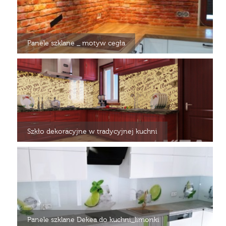
Panele szklane _ motyw cegła
Szkło dekoracyjne w tradycyjnej kuchni
Panele szklane Dekea do kuchni_limonki