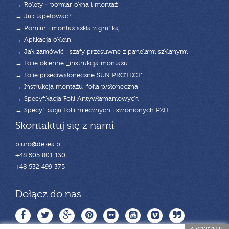
→ Rolety - pomiar okna i montaż
→ Jak tapetować?
→ Pomiar i montaż szkła z grafiką
→ Aplikacja oklein
→ Jak zamówić _szafy przesuwne z panelami szklanymi
→ Folie okienne _instrukcja montażu
→ Folie przeciwsłoneczne SUN PROTECT
→ Instrukcja montażu_folia p/słoneczna
→ Specyfikacja Folii Antywłamaniowych
→ Specyfikacja Folii mlecznych i szronionych PZH
Skontaktuj się z nami
biuro@dekea.pl
+48 505 801 130
+48 532 499 375
Dołącz do nas