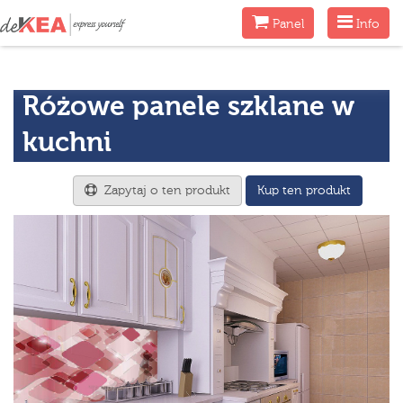
Menu
Menu
Panel
Info
Różowe panele szklane w
kuchni
Zapytaj o ten produkt
Kup ten produkt