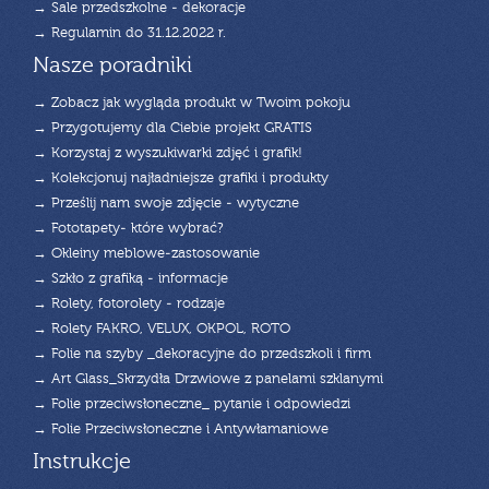
→ Sale przedszkolne - dekoracje
→ Regulamin do 31.12.2022 r.
Nasze poradniki
→ Zobacz jak wygląda produkt w Twoim pokoju
→ Przygotujemy dla Ciebie projekt GRATIS
→ Korzystaj z wyszukiwarki zdjęć i grafik!
→ Kolekcjonuj najładniejsze grafiki i produkty
→ Prześlij nam swoje zdjęcie - wytyczne
→ Fototapety- które wybrać?
→ Okleiny meblowe-zastosowanie
→ Szkło z grafiką - informacje
→ Rolety, fotorolety - rodzaje
→ Rolety FAKRO, VELUX, OKPOL, ROTO
→ Folie na szyby _dekoracyjne do przedszkoli i firm
→ Art Glass_Skrzydła Drzwiowe z panelami szklanymi
→ Folie przeciwsłoneczne_ pytanie i odpowiedzi
→ Folie Przeciwsłoneczne i Antywłamaniowe
Instrukcje