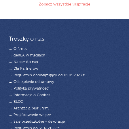
Zobacz wszystkie inspiracje
Troszkę o nas
→ O firmie
→ deKEA w mediach
→ Napisz do nas
→ Dla Partnerów
→ Regulamin obowiązujący od 01.01.2023 r.
→ Odstąpienie od umowy
→ Polityka prywatności
→ Informacje o Cookies
→ BLOG
→ Aranżacja biur i firm
→ Projektowanie wnętrz
→ Sale przedszkolne - dekoracje
→ Regulamin do 31.12.2022 r.