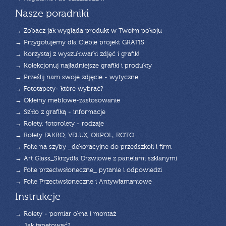
Nasze poradniki
→ Zobacz jak wygląda produkt w Twoim pokoju
→ Przygotujemy dla Ciebie projekt GRATIS
→ Korzystaj z wyszukiwarki zdjęć i grafik!
→ Kolekcjonuj najładniejsze grafiki i produkty
→ Prześlij nam swoje zdjęcie - wytyczne
→ Fototapety- które wybrać?
→ Okleiny meblowe-zastosowanie
→ Szkło z grafiką - informacje
→ Rolety, fotorolety - rodzaje
→ Rolety FAKRO, VELUX, OKPOL, ROTO
→ Folie na szyby _dekoracyjne do przedszkoli i firm
→ Art Glass_Skrzydła Drzwiowe z panelami szklanymi
→ Folie przeciwsłoneczne_ pytanie i odpowiedzi
→ Folie Przeciwsłoneczne i Antywłamaniowe
Instrukcje
→ Rolety - pomiar okna i montaż
→ Jak tapetować?