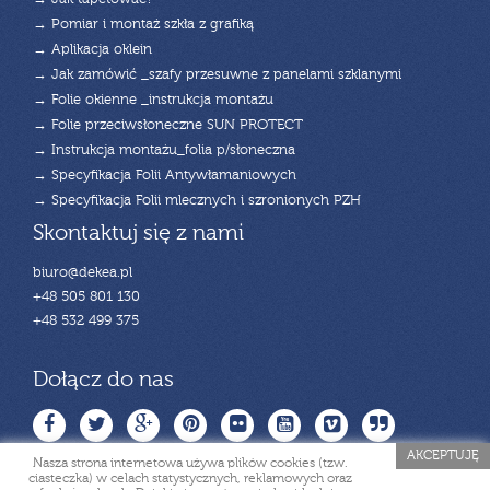
→ Pomiar i montaż szkła z grafiką
→ Aplikacja oklein
→ Jak zamówić _szafy przesuwne z panelami szklanymi
→ Folie okienne _instrukcja montażu
→ Folie przeciwsłoneczne SUN PROTECT
→ Instrukcja montażu_folia p/słoneczna
→ Specyfikacja Folii Antywłamaniowych
→ Specyfikacja Folii mlecznych i szronionych PZH
Skontaktuj się z nami
biuro@dekea.pl
+48 505 801 130
+48 532 499 375
Dołącz do nas
AKCEPTUJĘ
Nasza strona internetowa używa plików cookies (tzw.
ciasteczka) w celach statystycznych, reklamowych oraz